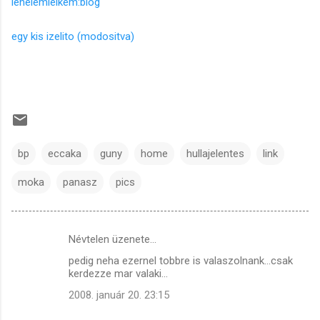
lehelemlelkem:blog
egy kis izelito (modositva)
bp
eccaka
guny
home
hullajelentes
link
moka
panasz
pics
Névtelen üzenete…
M
pedig neha ezernel tobbre is valaszolnank...csak
e
kerdezze mar valaki...
g
2008. január 20. 23:15
j