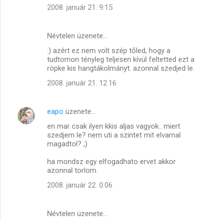
2008. január 21. 9:15
Névtelen üzenete…
:) azért ez nem volt szép tőled, hogy a
tudtomon tényleg teljesen kívül feltetted ezt a
röpke kis hangtákolmányt. azonnal szedjed le.
2008. január 21. 12:16
eapo
üzenete…
en mar csak ilyen kkis aljas vagyok.. miert
szedjem le? nem uti a szintet mit elvarnal
magadtol? ;)
ha mondsz egy elfogadhato ervet akkor
azonnal torlom.
2008. január 22. 0:06
Névtelen üzenete…