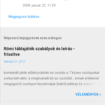
2008. január 22. 11:29
Megjegyzés küldése
Népszerű bejegyzések ezen a blogon
Römi táblajáték szabályok és leírás -
frissítve
február 27, 2012
kombinált játék előkészületek és osztás a 7 köves oszlopokat
sorba kell rakni. a megmaradt kő az osztókő , ennek értékével
megegyező oszlopot kiszámoljuk (balról jobbra) és a legfelső
követ lecseréljük (arccal felfele). a lecserélt követ átrakjuk a
VÉLEMÉNYEK »
következő oszlop tetejére, ezt az oszlopot kiosztjuk a kezdő
játékosnak, a következő oszlopot a következőnek és így