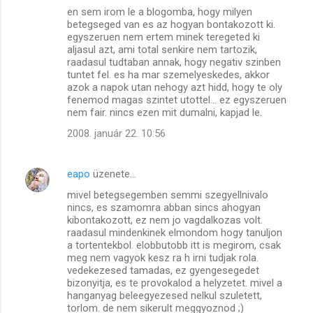
en sem irom le a blogomba, hogy milyen
betegseged van es az hogyan bontakozott ki.
egyszeruen nem ertem minek teregeted ki
aljasul azt, ami total senkire nem tartozik,
raadasul tudtaban annak, hogy negativ szinben
tuntet fel. es ha mar szemelyeskedes, akkor
azok a napok utan nehogy azt hidd, hogy te oly
fenemod magas szintet utottel... ez egyszeruen
nem fair. nincs ezen mit dumalni, kapjad le.
2008. január 22. 10:56
eapo
üzenete…
mivel betegsegemben semmi szegyellnivalo
nincs, es szamomra abban sincs ahogyan
kibontakozott, ez nem jo vagdalkozas volt.
raadasul mindenkinek elmondom hogy tanuljon
a tortentekbol. elobbutobb itt is megirom, csak
meg nem vagyok kesz ra h irni tudjak rola.
vedekezesed tamadas, ez gyengesegedet
bizonyitja, es te provokalod a helyzetet. mivel a
hanganyag beleegyezesed nelkul szuletett,
torlom. de nem sikerult meggyoznod ;)