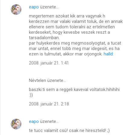
e
eapo
üzenete…
g
megertemen azokat kik arra vagynak h
y
kerdezzen mar valaki valamit toluk, de en annak
ellenere sem tudom toleralni az ertelmetlen
z
kerdeseket, hogy kevesbe veszek reszt a
é
tarsadalomban.
par hulyekerdes meg megmosolyogtat, a tucat
s
mar untat, ennel tobb meg mar idegesit, es ha
e
ezen is tulmutat, akkor mar orjongok.
halld:
k
2008. január 21. 1:41
Névtelen üzenete…
baszki.ti sem a reggeli kaveval voltatok.hihihihi
:))
2008. január 21. 2:18
eapo
üzenete…
te tucc valamit csú! csak ne hireszteld! ;)