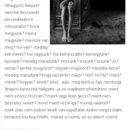
itthagyott, lelepett..
nem kerdezi senki
percenkkeknt h
mitcsinalsz? hova
megyunk? merre
megyunk? messze van
meg? hol van? meddig
kell menni? hol vagyunk? hol kell leszallni? bemegyunk?
kijovunk? meddig maradunk? veszunk? eszunk? iszunk? jo?
nemjo? kertek mogyorot? vegyek mogyorot? menyibe kerul?
meddig maradunk? hogy nezek ki? mikor? hol? mi? ki? miert?
minek? hogyan? kinek? kivel... aaa.. meg leirni is fajt, nemhogy
4napon keresztul hallgatni.. ja es majdnem elfeledtem: miert
nem szolsz hozzam? miert vagy ilyen geczi? miert nem
beszelsz velem? most miert nezel igy? mondj valamit!?
ezek utan nem tudom kinek van egyaltalan kedve megszolalni,
kerdezni esetleg felelni.. marad a csend, az az aldott csend..