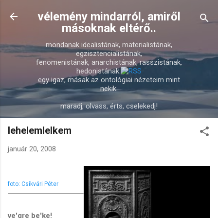
Ugrás a fő tartalomra
vélemény mindarról, amiről
másoknak eltérő..
mondanak idealistának, materialistának,
egzisztencialistának,
fenomenistának, anarchistának, rasszistának,
hedonistának.
egy igaz, másak az ontológiai nézeteim mint
nekik.
maradj, olvass, érts, cselekedj!
lehelemlelkem
január 20, 2008
foto: Csíkvári Péter
ve'gre be'ke!