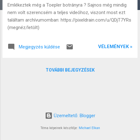
Emlékeztek még a Toepler botrányra ? Sajnos még mindig
z
nem volt szerencsém a teljes videóhoz, viszont most ezt
é
találtam archívumomban: https://pixeldrain.com/u/QDjT7YRs
s
(megnéz/letölt)
e
k
VÉLEMÉNYEK »
Megjegyzés küldése
TOVÁBBI BEJEGYZÉSEK
Üzemeltető: Blogger
Téma képeinek készítője:
Michael Elkan