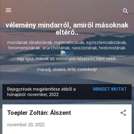
Ugrás a fő tartalomra
vélemény mindarról, amiről másoknak
eltérő..
mondanak idealistának, materialistának, egzisztencialistának,
fenomenistának, anarchistának, rasszistának, hedonistának.
egy igaz, másak az ontológiai nézeteim mint nekik.
maradj, olvass, érts, cselekedj!
Bejegyzések megjelenítése ebből a
MINDET MUTAT
B
hónapból: november, 2022
e
j
Toepler Zoltán: Álszent
e
g
november 20, 2022
y