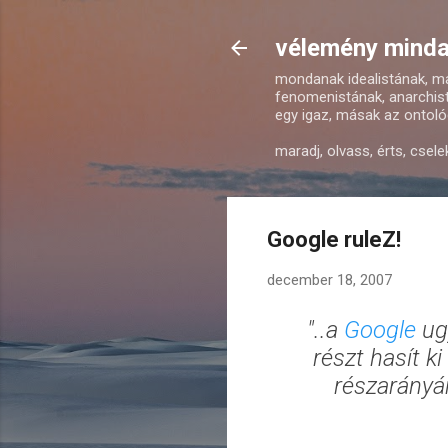
vélemény mindar
mondanak idealistának, mat
fenomenistának, anarchist
egy igaz, másak az ontológ
maradj, olvass, érts, csele
Google ruleZ!
december 18, 2007
"..a
Google
ug
részt hasít 
részarányá