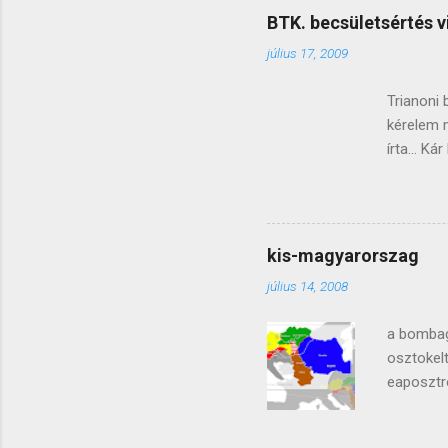
szedjük. az osztóköves (já
BTK. becsületsértés v
úgy, ahogy átlátja, idővel k
július 17, 2009
elcserélni ellenőrzéskén...
Trianoni 
kérelem 
írta... K
269/A. § 
lealacso
valósul 
pénzbünt
kis-magyarorszag
hogy talá
július 14, 2008
egy olyan
leszel ho
a bombag
osztokel
eaposztr
bejegyzé
Hungarian