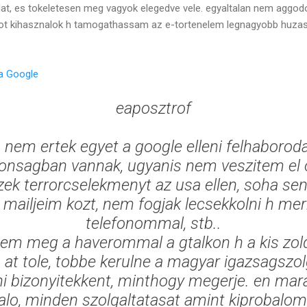
dat, es tokeletesen meg vagyok elegedve vele. egyaltalan nem aggod
t kihasznalok h tamogathassam az e-tortenelem legnagyobb huzasat
 a Google
eaposztrof
 nem ertek egyet a google elleni felhaborod
onsagban vannak, ugyanis nem veszitem el 
ek terrorcselekmenyt az usa ellen, soha se
 mailjeim kozt, nem fogjak lecsekkolni h mer
telefonommal, stb..
gem meg a haverommal a gtalkon h a kis zo
at tole, tobbe kerulne a magyar igazsagszo
i bizonyitekkent, minthogy megerje. en mar
alo, minden szolgaltatasat amint kiprobalom