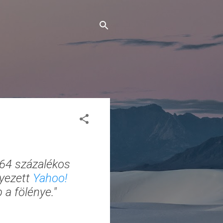
 64 százalékos
lyezett
Yahoo!
a fölénye."