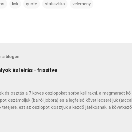
os
link
quote
statisztika
velemeny
n a blogon
yok és leírás - frissítve
tek és osztás a 7 köves oszlopokat sorba kell rakni. a megmaradt kő
 kiszámoljuk (balról jobbra) és a legfelső követ lecseréljük (arccal 
p tetejére, ezt az oszlopot kiosztjuk a kezdő játékosnak, a követke
rásával megegyező irányba (ahogy a puliszkát keverjük ;). miután mi
opot felrakjuk az azután következő tetejére, innen fogunk szedni . h
k, ha játék közben elfogynak az oszlopok, az asztalon lévő köveket 