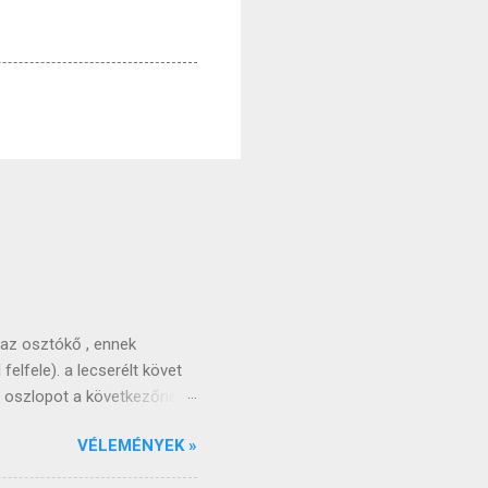
 az osztókő , ennek
felfele). a lecserélt követ
ző oszlopot a következőnek
nden játékos kapott két
VÉLEMÉNYEK »
a az oszlopok elfogynak , a
megkeverjük és oszlopokba