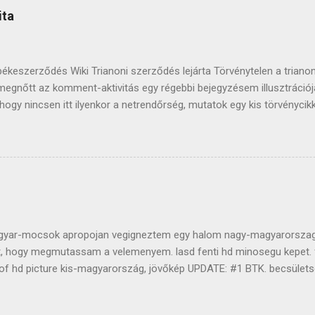
tékban szépkőnek nevezzük) oszlophoz nem nyúlunk. felpakoljuk a kö
ita
ialakul egy rendszer). a duplákat be lehet jelenteni a játék kezdete elő
békeszerződés Wiki Trianoni szerződés lejárta Törvénytelen a triano
megnőtt az komment-aktivitás egy régebbi bejegyzésem illusztráció
ár hogy nincsen itt ilyenkor a netrendőrség, mutatok egy kis törvénycik
Aki nagy nyilvánosság előtt a Magyar Köztársaság himnuszát, zászla
nyító kifejezést használ, vagy más ilyen cselekményt követ el, ha 
meg, vétség miatt egy évig terjedő szabadságvesztéssel, közérdekű 
etéssel büntetendő." Az olyan emberek tudat-állapotán szoktam elgo
n ki lehet ez a senkiházi nyominger. Hidd el, van jobb dolgom, minth
 emberrel, akit nem is ismerek és azt, hogy nem sokáig beszélhetek
sszú életű, az is biztos. Minden porcikámmal azon leszek, hogy valaho
yar-mocsok apropojan vegigneztem egy halom nagy-magyarorszag
t, hogy megmutassam a velemenyem. lasd fenti hd minosegu kepet. 
of hd picture kis-magyarország, jövőkép UPDATE: #1 BTK. becsülets
s született a témában, ezen post elharapódzott kommentjei alapján
 Patriot A Blogretek videója ezen bejegyzés alapján született. mind