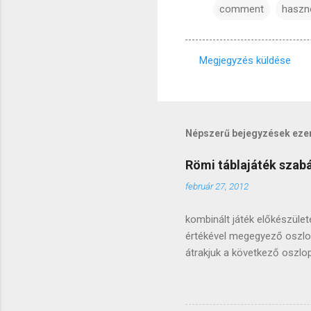
comment
haszn
Megjegyzés küldése
M
e
g
j
Népszerű bejegyzések eze
e
Römi táblajáték szabál
g
február 27, 2012
y
z
kombinált játék előkészüle
é
értékével megegyező oszlopot
s
átrakjuk a következő oszlo
e
és így tovább, óramutató já
oszlopot , a következő oszl
k
baloldali elsővel folytatju