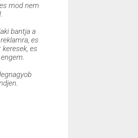
eles mod nem
.
laki bantja a
 reklamra, es
 keresek, es
t engem.
m legnagyob
ndjen.