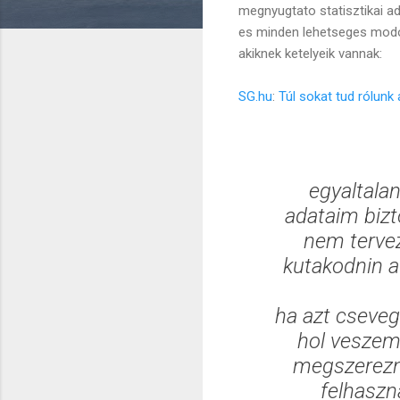
megnyugtato statisztikai a
es minden lehetseges modo
akiknek ketelyeik vannak:
SG.hu
:
Túl sokat tud rólunk
egyaltalan
adataim bizt
nem tervez
kutakodnin a
ha azt cseve
hol veszem 
megszerezn
felhaszn