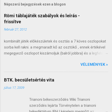
Népszerű bejegyzések ezen a blogon
Römi táblajáték szabályok és leírás -
frissítve
február 27, 2012
kombinált játék előkészületek és osztás a 7 köves oszlopokat
sorba kell rakni. a megmaradt kő az osztókő , ennek értékével
megegyező oszlopot kiszámoljuk (balról jobbra) és a legfelső
követ lecseréljük (arccal felfele). a lecserélt követ átrakjuk a
VÉLEMÉNYEK »
következő oszlop tetejére, ezt az oszlopot kiosztjuk a kezdő
játékosnak, a következő oszlopot a következőnek és így
tovább, óramutató járásával megegyező irányba (ahogy a
BTK. becsületsértés vita
puliszkát keverjük ;). miután minden játékos kapott két oszlopot
július 17, 2009
, a következő oszlopot felrakjuk az azután következő tetejére,
innen fogunk szedni . ha az oszlopok elfogynak , a baloldali
Trianoni békeszerződés Wiki Trianoni
elsővel folytatjuk, ha játék közben elfogynak az oszlopok, az
szerződés lejárta Törvénytelen a trianoni
asztalon lévő köveket megkeverjük és oszlopokba szedjük. az
békediktátum IPHJ kérelem megnőtt az