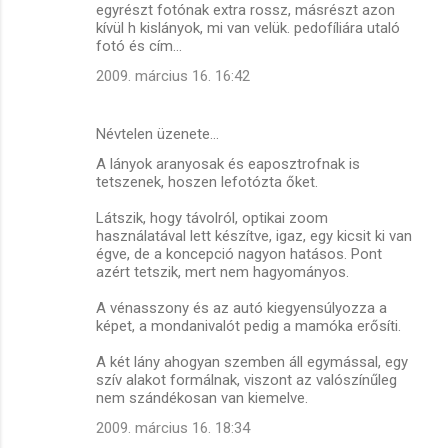
egyrészt fotónak extra rossz, másrészt azon
e
kívül h kislányok, mi van velük. pedofíliára utaló
g
fotó és cím...
j
2009. március 16. 16:42
e
g
Névtelen üzenete…
y
A lányok aranyosak és eaposztrofnak is
tetszenek, hoszen lefotózta őket.
z
é
Látszik, hogy távolról, optikai zoom
használatával lett készítve, igaz, egy kicsit ki van
s
égve, de a koncepció nagyon hatásos. Pont
e
azért tetszik, mert nem hagyományos.
k
A vénasszony és az autó kiegyensúlyozza a
képet, a mondanivalót pedig a mamóka erősíti.
A két lány ahogyan szemben áll egymással, egy
szív alakot formálnak, viszont az valószínűleg
nem szándékosan van kiemelve.
2009. március 16. 18:34