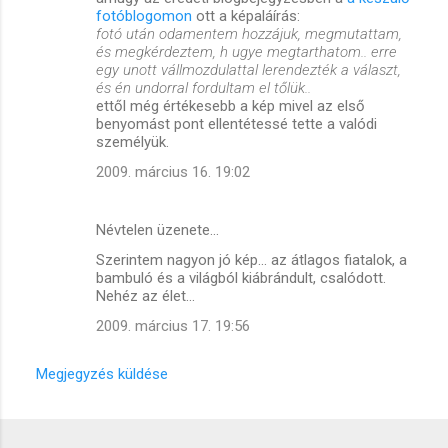
fotóblogomon
ott a képaláírás:
fotó után odamentem hozzájuk, megmutattam,
és megkérdeztem, h ugye megtarthatom.. erre
egy unott vállmozdulattal lerendezték a választ,
és én undorral fordultam el tőlük..
ettől még értékesebb a kép mivel az első
benyomást pont ellentétessé tette a valódi
személyük.
2009. március 16. 19:02
Névtelen üzenete…
Szerintem nagyon jó kép... az átlagos fiatalok, a
bambuló és a világból kiábrándult, csalódott.
Nehéz az élet...
2009. március 17. 19:56
Megjegyzés küldése