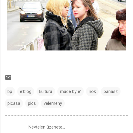
bp
e:blog
kultura
made by e'
nok
panasz
picasa
pics
velemeny
Névtelen üzenete…
M