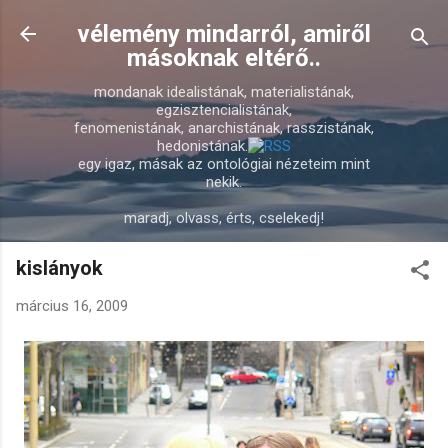
Ugrás a fő tartalomra
vélemény mindarról, amiről
másoknak eltérő..
mondanak idealistának, materialistának,
egzisztencialistának,
fenomenistának, anarchistának, rasszistának,
hedonistának.
egy igaz, másak az ontológiai nézeteim mint
nekik.
maradj, olvass, érts, cselekedj!
kislányok
március 16, 2009