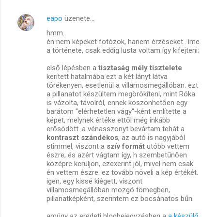
eapo
üzenete…
hmm..
én nem képeket fotózok, hanem érzéseket.. íme
a története, csak eddig lusta voltam így kifejteni:
első lépésben a
tisztaság mély tisztelete
kerített hatalmába ezt a két lányt látva
törékenyen, esetlenül a villamosmegállóban. ezt
a pillanatot készültem megörökíteni, mint Róka
is vázolta, távolról, ennek köszönhetően egy
barátom "elérhetetlen vágy"-ként említette a
képet, melynek értéke ettől még inkább
erősödött. a vénasszonyt bevártam tehát a
kontraszt szándékos
, az autó is nagyjából
stimmel, viszont a
szív formát
utóbb vettem
észre, és azért vágtam így, h szembetűnően
középre kerüljön, ezexerint jól, mivel nem csak
én vettem észre. ez tovább növeli a kép értékét.
igen, egy kissé kiégett, viszont
villamosmegállóban mozgó tömegben,
pillanatképként, szerintem ez bocsánatos bűn.
amúgy az eredeti blogbejegyzésben a
a készülő