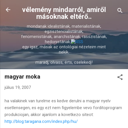
Ugrás a fő tartalomra
vélemény mindarról, amiről
másoknak eltérő..
mondanak idealistának, materialistának,
egzisztencialistának,
fenomenistának, anarchistának, rasszistának,
hedonistának.
egy igaz, másak az ontológiai nézeteim mint
nekik.
maradj, olvass, érts, cselekedj!
magyar moka
július 19, 2007
ha valakinek van turelme es kedve derulni a magyar nyelv
esetlensegen, es egy ezt nem figyelembe vevo forditoprogram
produkciojan, akkor ajanlom a kovetkezo siteot:
http://blog.taragana.com/index.php/hu/