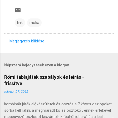
link
moka
Megjegyzés küldése
M
e
g
Népszerű bejegyzések ezen a blogon
j
e
Römi táblajáték szabályok és leírás -
frissítve
g
y
február 27, 2012
z
kombinált játék előkészületek és osztás a 7 köves oszlopokat
é
sorba kell rakni. a megmaradt kő az osztókő , ennek értékével
s
megegyező oszlopot kiszámoljuk (balról jobbra) és a legfelső