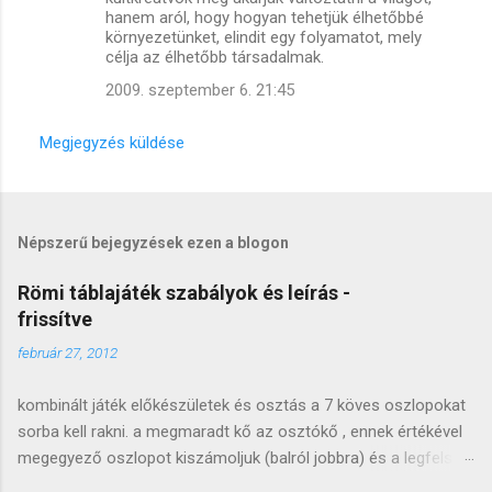
hanem aról, hogy hogyan tehetjük élhetőbbé
környezetünket, elindit egy folyamatot, mely
célja az élhetőbb társadalmak.
2009. szeptember 6. 21:45
Megjegyzés küldése
Népszerű bejegyzések ezen a blogon
Römi táblajáték szabályok és leírás -
frissítve
február 27, 2012
kombinált játék előkészületek és osztás a 7 köves oszlopokat
sorba kell rakni. a megmaradt kő az osztókő , ennek értékével
megegyező oszlopot kiszámoljuk (balról jobbra) és a legfelső
követ lecseréljük (arccal felfele). a lecserélt követ átrakjuk a