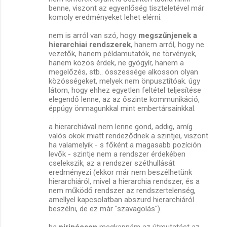
benne, viszont az egyenlőség tiszteletével már
komoly eredményeket lehet elérni.
nem is arról van szó, hogy
megszűnjenek a
hierarchiai rendszerek
, hanem arról, hogy ne
vezetők, hanem példamutatók, ne törvények,
hanem közös érdek, ne gyógyír, hanem a
megelőzés, stb.. összessége alkosson olyan
közösségeket, melyek nem önpusztítóak. úgy
látom, hogy ehhez egyetlen feltétel teljesítése
elegendő lenne, az az őszinte kommunikáció,
éppúgy önmagunkkal mint embertársainkkal.
a hierarchiával nem lenne gond, addig, amíg
valós okok miatt rendeződnek a szintjei, viszont
ha valamelyik - s főként a magasabb pozíción
levők - szintje nem a rendszer érdekében
cselekszik, az a rendszer széthullását
eredményezi (ekkor már nem beszélhetünk
hierarchiáról, mivel a hierarchia rendszer, és a
nem működő rendszer az rendszertelenség,
amellyel kapcsolatban abszurd hierarchiáról
beszélni, de ez már "szavagolás").
ha
piripócson
megkapnám az útmutatást az