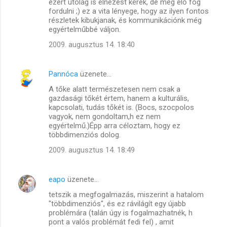
ezért utólag is elnézést kérek, de még elő fog
fordulni ;) ez a vita lényege, hogy az ilyen fontos
részletek kibukjanak, és kommunikációnk még
egyértelműbbé váljon.
2009. augusztus 14. 18:40
Pannóca
üzenete…
A tőke alatt természetesen nem csak a
gazdasági tőkét értem, hanem a kulturális,
kapcsolati, tudás tőkét is. (Bocs, szocpolos
vagyok, nem gondoltam,h ez nem
egyértelmű.)Épp arra céloztam, hogy ez
többdimenziós dolog.
2009. augusztus 14. 18:49
eapo
üzenete…
tetszik a megfogalmazás, miszerint a hatalom
"többdimenziós", és ez rávilágít egy újabb
problémára (talán úgy is fogalmazhatnék, h
pont a valós problémát fedi fel) , amit