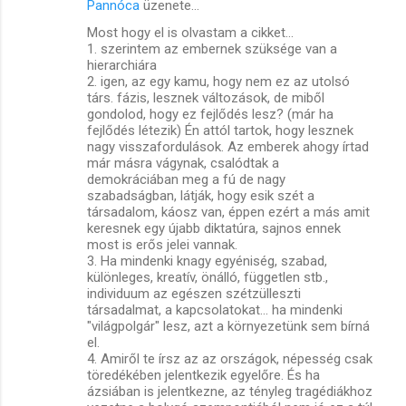
Pannóca
üzenete…
Most hogy el is olvastam a cikket...
1. szerintem az embernek szüksége van a
hierarchiára
2. igen, az egy kamu, hogy nem ez az utolsó
társ. fázis, lesznek változások, de miből
gondolod, hogy ez fejlődés lesz? (már ha
fejlődés létezik) Én attól tartok, hogy lesznek
nagy visszafordulások. Az emberek ahogy írtad
már másra vágynak, csalódtak a
demokráciában meg a fú de nagy
szabadságban, látják, hogy esik szét a
társadalom, káosz van, éppen ezért a más amit
keresnek egy újabb diktatúra, sajnos ennek
most is erős jelei vannak.
3. Ha mindenki knagy egyéniség, szabad,
különleges, kreatív, önálló, független stb.,
individuum az egészen szétzülleszti
társadalmat, a kapcsolatokat... ha mindenki
"világpolgár" lesz, azt a környezetünk sem bírná
el.
4. Amiről te írsz az az országok, népesség csak
töredékében jelentkezik egyelőre. És ha
ázsiában is jelentkezne, az tényleg tragédiákhoz