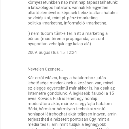
környezetünkben nap mint nap tapasztalhatunk:
a látszólagos hatalom; vannak kik egyetlen
alkotóelemével is képesek bebiztosítani hatalmi
pozíciójukat, mint pl: pénz+marketing,
politika+marketing, információ+marketing.
:) nem tudom tűnt-e fel, h itt a marketing a
bűnös (más téren a propaganda, viszont
nyugodtan vehetjük egy kalap alá).
2009. augusztus 15. 12:24
Névtelen üzenete…
Kár erről vitázni, hogy a hatalomhoz jutás
lehetősége mindenkinek a kezében van, mivel
ez eléggé egyértelmű már akkor is, ha csak az
Internetre gondolunk. A legkisebb faluból a 15
éves Kovács Pisti is lehet egy honlap
moderátora akár, már ez is egyfajta hatalom.
Bárki, bármikor bármilyen technikai szintű
honlapot létrehozhat akár teljesen ingyen, amin
terjesztheti a nézeteit pontosan úgy, mint a
média teszi, ami mint tudjuk a legnagyobb