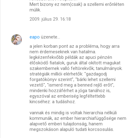
Mert bizony ez nem(csak) a szellemi erőnléten
múlik.
2009. július 29. 16:18
eapo
üzenete…
a jelen korban pont az a probléma, hogy arra
nem érdemeseknek van hatalma.
legkézenfekvőbb példák az apuci pénzén
élősködő fiatalok, guruk által okított magukat
szakembernek valló feltörekvők; tanulmányok.
stratégiák milliói elérhetők: "gazdagodj
forgatókönyv szerint", "bárki lehet szellemi
vezető", "ismerd meg a benned rejlő erőt",
mindenki hozzáférhet a jóga tanához is,
egyszóval az emberiség legféltettebb
kincséhez: a tudáshoz.
vannak és mindig is voltak hierarchia nélküli
kommunák, az ember hierarchiafüggősége nem
alapvető emberi tulajdonság, hanem
megszokáson alapuló tudati korcsosulás.