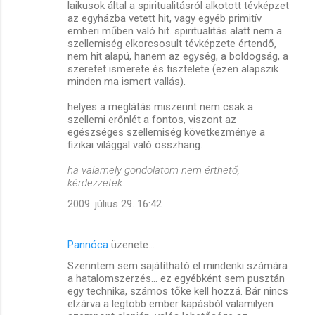
laikusok által a spiritualitásról alkotott tévképzet
az egyházba vetett hit, vagy egyéb primitív
emberi műben való hit. spiritualitás alatt nem a
szellemiség elkorcsosult tévképzete értendő,
nem hit alapú, hanem az egység, a boldogság, a
szeretet ismerete és tisztelete (ezen alapszik
minden ma ismert vallás).
helyes a meglátás miszerint nem csak a
szellemi erőnlét a fontos, viszont az
egészséges szellemiség következménye a
fizikai világgal való összhang.
ha valamely gondolatom nem érthető,
kérdezzetek.
2009. július 29. 16:42
Pannóca
üzenete…
Szerintem sem sajátítható el mindenki számára
a hatalomszerzés... ez egyébként sem pusztán
egy technika, számos tőke kell hozzá. Bár nincs
elzárva a legtöbb ember kapásból valamilyen