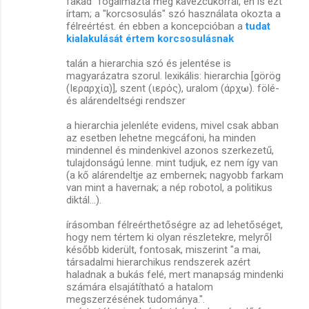
fakad" fogalmazta meg kave2cukorral, én is ezt
írtam; a "korcsosulás" szó használata okozta a
félreértést. én ebben a koncepcióban a
tudat
kialakulását értem korcsosulásnak
talán a hierarchia szó és jelentése is
magyarázatra szorul. lexikális: hierarchia [görög
(Ιεραρχία)], szent (ιερός), uralom (άρχω). fölé-
és alárendeltségi rendszer
a hierarchia jelenléte evidens, mivel csak abban
az esetben lehetne megcáfoni, ha minden
mindennel és mindenkivel azonos szerkezetű,
tulajdonságú lenne. mint tudjuk, ez nem így van
(a kő alárendeltje az embernek; nagyobb farkam
van mint a havernak; a nép robotol, a politikus
diktál...).
írásomban félreérthetőségre az ad lehetőséget,
hogy nem tértem ki olyan részletekre, melyről
később kiderült, fontosak, miszerint "a mai,
társadalmi hierarchikus rendszerek azért
haladnak a bukás felé, mert manapság mindenki
számára elsajátítható a hatalom
megszerzésének tudománya.".