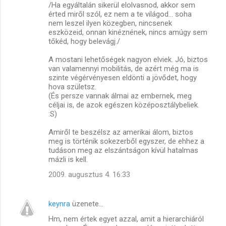
/Ha egyáltalán sikerül elolvasnod, akkor sem
érted miről szól, ez nem a te világod... soha
nem leszel ilyen közegben, nincsenek
eszközeid, onnan kinéznének, nincs amúgy sem
tőkéd, hogy belevágj./
A mostani lehetőségek nagyon elviek. Jó, biztos
van valamennyi mobilitás, de azért még ma is
szinte végérvényesen eldönti a jövődet, hogy
hova születsz.
(És persze vannak álmai az embernek, meg
céljai is, de azok egészen középosztálybeliek.
:S)
Amiről te beszélsz az amerikai álom, biztos
meg is történik sokezerből egyszer, de ehhez a
tudáson meg az elszántságon kívül hatalmas
mázli is kell.
2009. augusztus 4. 16:33
keynra
üzenete…
Hm, nem értek egyet azzal, amit a hierarchiáról