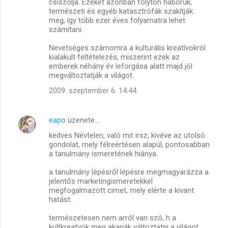
csiszolja. Ezeket azonban folyton háborúk,
természeti és egyéb katasztrófák szakítják
meg, így több ezer éves folyamatra lehet
számítani.
Nevetséges számomra a kulturális kreatívokról
kialakult feltételezés, miszerint ezek az
emberek néhány év leforgása alatt majd jól
megváltoztatják a világot.
2009. szeptember 6. 14:44
eapo
üzenete…
kedves Névtelen, való mit irsz, kivéve az utolsó
gondolat, mely félreértésen alapúl, pontosabban
a tanulmány ismeretének hiánya.
a tanulmány lépésről lépésre megmagyarázza a
jelentős marketingismeretekkel
megfogalmazott cimet, mely elérte a kivant
hatást.
természetesen nem arról van szó, h a
kultkreatvok meg akarják változtatni a világot,