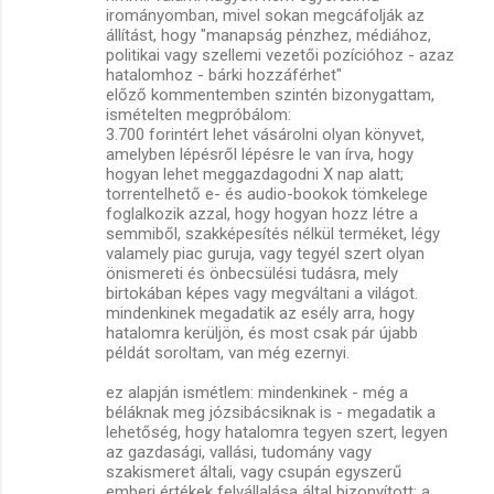
irományomban, mivel sokan megcáfolják az
állítást, hogy "manapság pénzhez, médiához,
politikai vagy szellemi vezetői pozícióhoz - azaz
hatalomhoz - bárki hozzáférhet"
előző kommentemben szintén bizonygattam,
ismételten megpróbálom:
3.700 forintért lehet vásárolni olyan könyvet,
amelyben lépésről lépésre le van írva, hogy
hogyan lehet meggazdagodni X nap alatt;
torrentelhető e- és audio-bookok tömkelege
foglalkozik azzal, hogy hogyan hozz létre a
semmiből, szakképesítés nélkül terméket, légy
valamely piac guruja, vagy tegyél szert olyan
önismereti és önbecsülési tudásra, mely
birtokában képes vagy megváltani a világot.
mindenkinek megadatik az esély arra, hogy
hatalomra kerüljön, és most csak pár újabb
példát soroltam, van még ezernyi.
ez alapján ismétlem: mindenkinek - még a
béláknak meg józsibácsiknak is - megadatik a
lehetőség, hogy hatalomra tegyen szert, legyen
az gazdasági, vallási, tudomány vagy
szakismeret általi, vagy csupán egyszerű
emberi értékek felvállalása által bizonyított; a