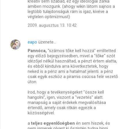
kreatív sem szabad, ez egy ideológiai zárka
amiben mozgunk. (ahogy wikin látom sajnos a
legtöbb tulajdonságuk rám is igaz, kivéve a
végtelen optimizmust)
2009. augusztus 13. 10:42
eapo
üzenete…
Pannóca,
"számos tőke kell hozzá" említetted
egy előző bejegyzésedben, mivel a "tőke" szót
idézőjel nélkül használtad, a pénzt értem alatta,
és ebből kiindulva arra következtetek, hogy
neked is a pénz ami a hatalmat jelenti. a pénz
csak egyik eszköz a piramis csúcsa felé vezető
úton.
írod, hogy a tevékenységeket "össze kell
hangolni", igen, viszont a "vezetés" alatt
manapság a saját érdekek megvalósítása
értendő, amely csak ritkán egyezik a
közösségével.
a
teljes egyenlőségben
én sem hiszek, és
nem ismerek olyant ki őszintén tudna hinni