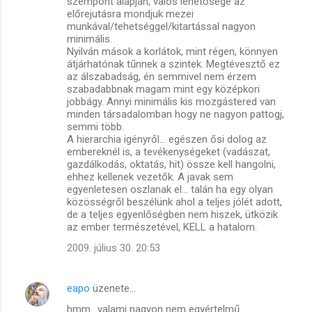
szempont alapján, valós lehetősége az
előrejutásra mondjuk mezei
munkával/tehetséggel/kitartással nagyon
minimális.
Nyilván mások a korlátok, mint régen, könnyen
átjárhatónak tűnnek a szintek. Megtévesztő ez
az álszabadság, én semmivel nem érzem
szabadabbnak magam mint egy középkori
jobbágy. Annyi minimális kis mozgástered van
minden társadalomban hogy ne nagyon pattogj,
semmi több.
A hierarchia igényről... egészen ősi dolog az
embereknél is, a tevékenységeket (vadászat,
gazdálkodás, oktatás, hit) össze kell hangolni,
ehhez kellenek vezetők. A javak sem
egyenletesen oszlanak el... talán ha egy olyan
közösségről beszélünk ahol a teljes jólét adott,
de a teljes egyenlőségben nem hiszek, ütközik
az ember természetével, KELL a hatalom.
2009. július 30. 20:53
eapo
üzenete…
hmm.. valami nagyon nem egyértelmű