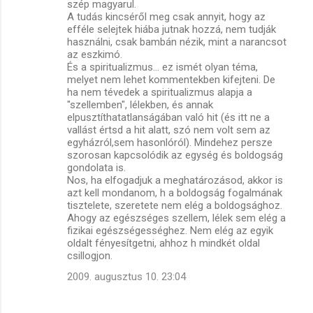
szép magyarul.
A tudás kincséről meg csak annyit, hogy az
efféle selejtek hiába jutnak hozzá, nem tudják
használni, csak bambán nézik, mint a narancsot
az eszkimó.
És a spiritualizmus... ez ismét olyan téma,
melyet nem lehet kommentekben kifejteni. De
ha nem tévedek a spiritualizmus alapja a
"szellemben", lélekben, és annak
elpusztíthatatlanságában való hit (és itt ne a
vallást értsd a hit alatt, szó nem volt sem az
egyházról,sem hasonlóról). Mindehez persze
szorosan kapcsolódik az egység és boldogság
gondolata is.
Nos, ha elfogadjuk a meghatározásod, akkor is
azt kell mondanom, h a boldogság fogalmának
tisztelete, szeretete nem elég a boldogsághoz.
Ahogy az egészséges szellem, lélek sem elég a
fizikai egészségességhez. Nem elég az egyik
oldalt fényesítgetni, ahhoz h mindkét oldal
csillogjon.
2009. augusztus 10. 23:04