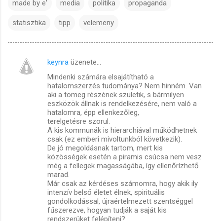
made by e'
media
politika
propaganda
statisztika
tipp
velemeny
keynra
üzenete…
M
Mindenki számára elsajátítható a
e
hatalomszerzés tudománya? Nem hinném. Van
g
aki a tömeg részének születik, s bármilyen
eszközök állnak is rendelkezésére, nem való a
j
hatalomra, épp ellenkezőleg,
terelgetésre szorul.
e
A kis kommunák is hierarchiával működhetnek
g
csak (ez emberi mivoltunkból következik).
De jó megoldásnak tartom, mert kis
y
közösségek esetén a piramis csúcsa nem vesz
z
még a fellegek magasságába, így ellenőrízhető
marad.
é
Már csak az kérdéses számomra, hogy akik ily
s
intenzív belső életet élnek, spirituális
gondolkodással, újraértelmezett szentséggel
e
fűszerezve, hogyan tudják a saját kis
k
rendszerüket felépíteni?