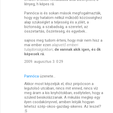
lényeg, h képes rá.
Pannóca is és sokan mások megfogalmazták,
hogy egy hatalom nélkül működő közösséghez
alap szükséglet a teljesség és a jólét, a
biztonság, a szabadság, a szeretet, az
összetartás, őszinteség, és egyebek...
sajnos meg tudom érteni, hogy már nem hisz a
mai ember ezen
alapvető emberi
tulajdonságokban
;
de vannak akik igen, és ők
képesek rá.
2009. augusztus 3. 0:29
Pannóca
üzenete…
Akkor most képzeljük el, élsz piripócson a
legutolsó utcában, nincs mit enned, nincs víz
meg áram a kis knyhótokban, esélytelen, hogy a
szüleid beiskolázzanak. A mikulás meglep egy
ilyen csodakönyvvel, amiben leírják hogyan
lehetsz szép-okos-gazdag-sikeres. Az leszel?
:S