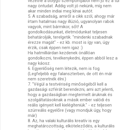
vezetne a bolygó szempontjából nem jó ez a túl
nagy öntudat. Addig volt jó nekünk, míg nem
akar minden indiai meg kínai autót.
5. A szabadság, amiről a cikk szól, ahogy már
írtam hatalmas nagy illúzió, ugyanolyan rabok
vagyok, mint bármikor, sőt! A
gondolkodásunkat, életmódunkat teljesen
behatárolják, terelgetik. "mindenki szabadnak
érezze magát" - ez kb. most is így van, úgy
érzik, csak éppen nem igaz :)
Ha hatmilliárdan kezdenek önállóan
gondolkozni, tevékenykedni, éppen abból lesz a
nagy káosz.
6. Egyenlőség nem létezik, nem is fog.
(Legfeljebb egy falanszterben, de ott én már
nem szeretnék élni.)
7. "Végül a testvériség minőségéből kell a
gazdasági szférát berendezni, ami azt jelenti,
hogy a gazdaságban megtermelt áruknak és
szolgáltatásoknak a másik ember valódi és
reális igényeit kell kielégíteniük." - ez teljesen
szürreális egyelőre (vagy mondjuk úgy, hogy
már)
8. Az, ha valaki kulturális kreatív is egy
meghatározottság, elköteleződés, a kulturális