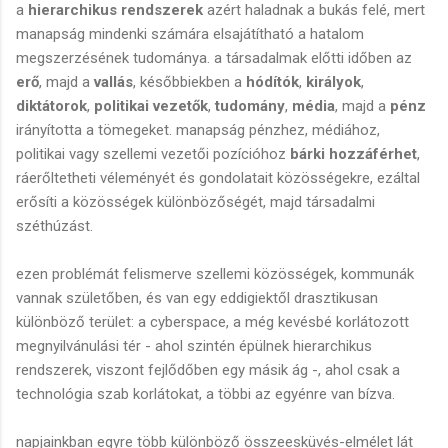
a
hierarchikus rendszerek
azért haladnak a bukás felé, mert
manapság mindenki számára elsajátítható a hatalom
megszerzésének tudománya. a társadalmak előtti időben az
erő
, majd a
vallás
, későbbiekben a
hódítók
,
királyok
,
diktátorok
,
politikai vezetők
,
tudomány
,
média
, majd a
pénz
irányította a tömegeket. manapság pénzhez, médiához,
politikai vagy szellemi vezetői pozícióhoz
bárki hozzáférhet
,
ráerőltetheti véleményét és gondolatait közösségekre, ezáltal
erősíti a közösségek különbözőségét, majd társadalmi
széthúzást.
ezen problémát felismerve szellemi közösségek, kommunák
vannak születőben, és van egy eddigiektől drasztikusan
különböző terület: a cyberspace, a még kevésbé korlátozott
megnyilvánulási tér - ahol szintén épülnek hierarchikus
rendszerek, viszont fejlődőben egy másik ág -, ahol csak a
technológia szab korlátokat, a többi az egyénre van bízva.
napjainkban egyre több különböző összeesküvés-elmélet lát