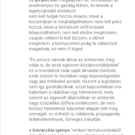
eredményes és gazdag léthez, én lennék a
legelszántabb kivitelező.
nem kell tudjak hozzá olvasni, mivel a
kocsmában is meghallgathatom; nem kell pénz
hozzá, mivel a természet erőforrásait
kihasználhatom; nem kell elsőre megértsem,
csupán célként ki kell tűzzem, s idővel
megértem; a környezeted pedig te választod
magadnak, és nem ő téged.
"És persze vannak álmai az embernek, meg
céljai is, de azok egészen középosztálybeliek"
ez a mondatod csak saját álmaidat minősíti,
ezek szerint te tisztában vagy képességeiddel,
vagy alul értékeled azokat, viszont a legtöbben
nem így gondolkodnak. ezzel kapcsolatban ma
hallottam a rádióban egy felmérésről, mely
szerint az egyesült államokban az emberek
nagy százaléka (60%ra emlékszem, de nem
biztos) helytelenül, képzetek alapján ítéli meg
önmagát. ez érthető is, reklámok, propaganda,
érdekvélemények, tömeges irányítás...
a
hierarchia igénye
"emberi természetünkből