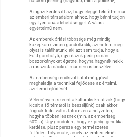
hatalom jelenleg (nagyobb, mint a politikai!).
Az igazi kérdés itt az, hogy eléggé felnőtt-e már
az emberi társadalom ahhoz, hogy bánni tudjon
egy ilyen óriási lehetőséggel. A válasz
egyértelmű nem.
Az emberek óriási többsége még mindig
középkori szinten gondolkodik, szerintem még
olyat is találhatunk, aki azt sem tudja, hogy a
Föld gömbölyű, egy részük pedig simán
boszorkányokat égetne, hogyha hagynák nekik,
a rasszista nácikról már nem is beszélve.
Az emberiség rendkívül fiatal még, jóval
meghaladja a technikai fejlődése az értelmi,
szellemi fejlődését.
Véleményem szerint a kulturális kreatívok (hogy
kicsit a fő témáról is beszéljünk) csak akkor
fognak tudni változtatni ezen a helyzeten,
hogyha többen lesznek (min. az emberiség
60%-a). Úgy gondolom, hogy ez pedig genetika
kérdése, plusz persze egy természetes
fejlődési folyamaté, amely az emberi elmét