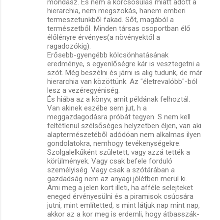
mondasz. És nem a korcsosulás miatt adott a
hierarchia, nem megszokás, hanem emberi
termeszetünkből fakad. Sőt, magából a
természetből. Minden társas csoportban élő
élőlényre érvényes(a növényektől a
ragadozókig).
Erősebb-gyengébb kölcsönhatásának
eredménye, s egyenlőségre kár is vesztegetni a
szót. Még beszélni és járni is alig tudunk, de már
hierarchia van közöttünk. Az "életrevalóbb"-ból
lesz a vezéregyéniség.
És hiába az a könyv, amit példának felhoztál.
Van akinek eszébe sem jut, h a
meggazdagodásra próbát tegyen. S nem kell
feltétlenül szélsőséges helyzetben éljen, van aki
alaptermészetéből adódóan nem alkalmas ilyen
gondolatokra, nemhogy tevékenységekre.
Szolgalelkűként született, vagy azzá tették a
körülmények. Vagy csak befele forduló
személyiség. Vagy csak a szótárában a
gazdadság nem az anyagi jólétben merül ki.
Ami meg a jelen kort illeti, ha afféle selejteket
eneged érvényesülni és a piramisok csúcsára
jutni, mint említetted, s mint látjuk nap mint nap,
akkor az a kor meg is erdemli, hogy átbasszák-