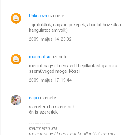
Unknown
üzenete…
M
...gratulálok, nagyon jó képek, abxolút hozzák a
e
hangulatot amivol!:)
g
2009. május 14. 23:32
j
e
marimatsu
üzenete…
g
megint nagy élmény volt bepillantást gyerni a
y
szemüveged mögé. köszi.
z
2009. május 17. 19:44
é
s
eapo
üzenete…
e
szeretem ha szeretnek.
k
én is szeretlek.
------------
marimatsu írta...
megint nagy élmény volt bepillantást gyerni a