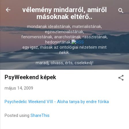
Ugrás a fő tartalomra
vélemény mindarról, amiről
másoknak eltérő..
mondanak idealistának, materialistának,
egzisztencialistának,
fenomenistának, anarchistának, rasszistának,
hedonistának.
egy igaz, másak az ontológiai nézeteim mint
nekik.
maradj, olvass, érts, cselekedj!
PsyWeekend képek
május 14, 2009
Psychedelic Weekend VIII - Aloha tanya by endre fórika
Posted using
ShareThis