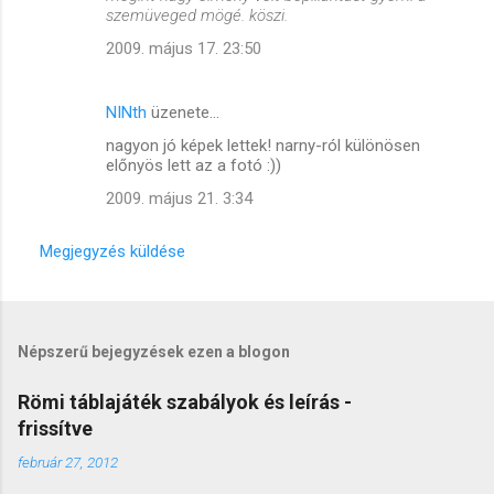
szemüveged mögé. köszi.
2009. május 17. 23:50
NINth
üzenete…
nagyon jó képek lettek! narny-ról különösen
előnyös lett az a fotó :))
2009. május 21. 3:34
Megjegyzés küldése
Népszerű bejegyzések ezen a blogon
Römi táblajáték szabályok és leírás -
frissítve
február 27, 2012