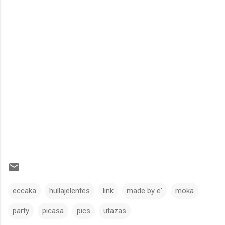
eccaka
hullajelentes
link
made by e'
moka
party
picasa
pics
utazas