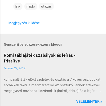
link
naplo
utazas
Megjegyzés küldése
M
e
g
Népszerű bejegyzések ezen a blogon
j
e
Römi táblajáték szabályok és leírás -
frissítve
g
y
február 27, 2012
z
kombinált játék előkészületek és osztás a 7 köves oszlopokat
é
sorba kell rakni. a megmaradt kő az osztókő , ennek értékével
s
megegyező oszlopot kiszámoljuk (balról jobbra) és a legfelső
e
követ lecseréljük (arccal felfele). a lecserélt követ átrakjuk a
k
VÉLEMÉNYEK »
következő oszlop tetejére, ezt az oszlopot kiosztjuk a kezdő