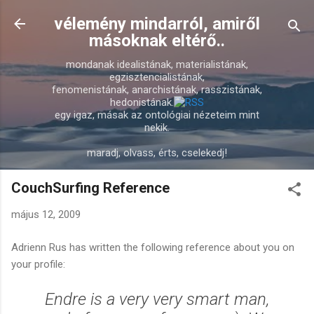
Ugrás a fő tartalomra
vélemény mindarról, amiről
másoknak eltérő..
mondanak idealistának, materialistának,
egzisztencialistának,
fenomenistának, anarchistának, rasszistának,
hedonistának.
egy igaz, másak az ontológiai nézeteim mint
nekik.
maradj, olvass, érts, cselekedj!
CouchSurfing Reference
május 12, 2009
Adrienn Rus has written the following reference about you on
your profile:
Endre is a very very smart man,