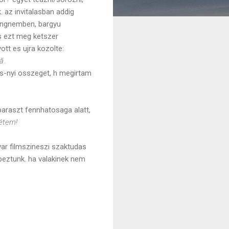
 az invitalasban addig
hangnemben, bargyu
s ezt meg ketszer
ott es ujra kozolte:
..
ms-nyi osszeget, h megirtam
paraszt fennhatosaga alatt,
étem!
yar filmszineszi szaktudas
epeztunk. ha valakinek nem