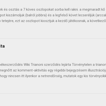
tek és osztás a 7 köves oszlopokat sorba kell rakni. a megmaradt kő
 kiszámoljuk (balról jobbra) és a legfelső követ lecseréljük (arccal 
p tetejére, ezt az oszlopot kiosztjuk a kezdő játékosnak, a követke
rásával megegyező irányba (ahogy a puliszkát keverjük ;). miután mi
opot felrakjuk az azután következő tetejére, innen fogunk szedni . h
k, ha játék közben elfogynak az oszlopok, az asztalon lévő köveket 
tékban szépkőnek nevezzük) oszlophoz nem nyúlunk. felpakoljuk a kö
ita
ialakul egy rendszer). a duplákat be lehet jelenteni a játék kezdete elő
békeszerződés Wiki Trianoni szerződés lejárta Törvénytelen a triano
megnőtt az komment-aktivitás egy régebbi bejegyzésem illusztráció
ár hogy nincsen itt ilyenkor a netrendőrség, mutatok egy kis törvénycik
Aki nagy nyilvánosság előtt a Magyar Köztársaság himnuszát, zászla
nyító kifejezést használ, vagy más ilyen cselekményt követ el, ha 
meg, vétség miatt egy évig terjedő szabadságvesztéssel, közérdekű 
etéssel büntetendő." Az olyan emberek tudat-állapotán szoktam elgo
n ki lehet ez a senkiházi nyominger. Hidd el, van jobb dolgom, minth