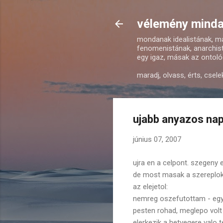
vélemény mindar
mondanak idealistának, mat
fenomenistának, anarchist
egy igaz, másak az ontológ
maradj, olvass, érts, csele
ujabb anyazos na
június 07, 2007
ujra en a celpont. szegeny
de most masak a szereplok
az elejetol:
nemreg oszefutottam - egy 
pesten rohad, meglepo volt m
elerkezik a hetvegere valo 