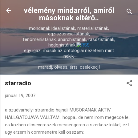
Ugrás a fő tartalomra
vélemény mindarról, amiről
másoknak eltérő..
mondanak idealistának, materialistának,
egzisztencialistának,
fenomenistának, anarchistának, rasszistának,
hedonistának.
egy igaz, másak az ontológiai nézeteim mint
nekik.
maradj, olvass, érts, cselekedj!
starradio
január 19, 2007
a szudvarhelyi strarradio hajnali MUSORANAK AKTIV
HALLGATOJAVA VALLTAM.. hoppa.. de nem irom megecce le..
es kozben elcsevereszek messengeren a szerkesztokkel, ezt
ugy erzem h commenetre kell osszam: