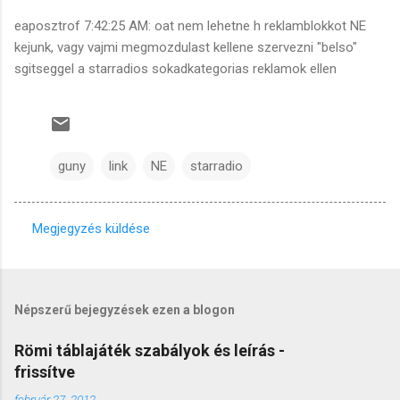
eaposztrof 7:42:25 AM: oat nem lehetne h reklamblokkot NE
kejunk, vagy vajmi megmozdulast kellene szervezni "belso"
sgitseggel a starradios sokadkategorias reklamok ellen
guny
link
NE
starradio
Megjegyzés küldése
M
e
g
Népszerű bejegyzések ezen a blogon
j
e
Römi táblajáték szabályok és leírás -
frissítve
g
y
február 27, 2012