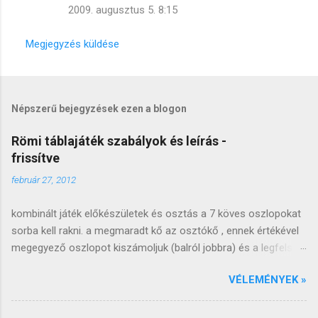
s
2009. augusztus 5. 8:15
e
Megjegyzés küldése
k
Népszerű bejegyzések ezen a blogon
Römi táblajáték szabályok és leírás -
frissítve
február 27, 2012
kombinált játék előkészületek és osztás a 7 köves oszlopokat
sorba kell rakni. a megmaradt kő az osztókő , ennek értékével
megegyező oszlopot kiszámoljuk (balról jobbra) és a legfelső
követ lecseréljük (arccal felfele). a lecserélt követ átrakjuk a
VÉLEMÉNYEK »
következő oszlop tetejére, ezt az oszlopot kiosztjuk a kezdő
játékosnak, a következő oszlopot a következőnek és így
tovább, óramutató járásával megegyező irányba (ahogy a