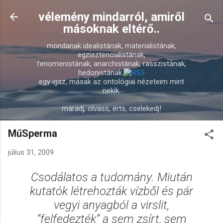
Ugrás a fő tartalomra
vélemény mindarról, amiről
másoknak eltérő..
mondanak idealistának, materialistának,
egzisztencialistának,
fenomenistának, anarchistának, rasszistának,
hedonistának.
egy igaz, másak az ontológiai nézeteim mint
nekik.
maradj, olvass, érts, cselekedj!
MűSperma
július 31, 2009
Csodálatos a tudomány. Miután
kutatók létrehozták vízből és pár
vegyi anyagból a virslit,
“felfedezték” a sem zsírt, sem