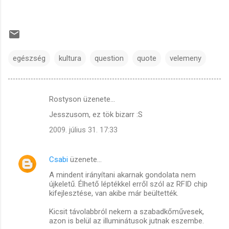
egészség
kultura
question
quote
velemeny
Rostyson üzenete…
M
Jesszusom, ez tök bizarr :S
e
2009. július 31. 17:33
g
j
Csabi
üzenete…
e
A mindent irányítani akarnak gondolata nem
g
újkeletű. Élhető léptékkel erről szól az RFID chip
y
kifejlesztése, van akibe már beültették.
z
Kicsit távolabbról nekem a szabadkőművesek,
é
azon is belül az illuminátusok jutnak eszembe.