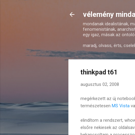
vélemény mindar
mondanak idealistának, mat
fenomenistának, anarchist
egy igaz, másak az ontológ
maradj, olvass, érts, csele
thinkpad t61
augusztus 02, 2008
megérkezett az új noteboo
természetesen
MS Vista
va
elindítom a rendszert, whow.
elsőre nekiesek az oldalsav
bekapcsoltam a processzor