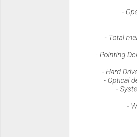
- Op
- Total m
- Pointing De
- Hard Dri
- Optical 
- Syst
- W