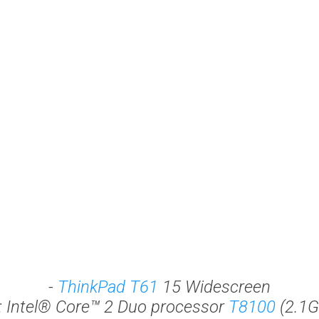
-
ThinkPad T61
15 Widescreen
: Intel® Core™ 2 Duo processor
T8100
(2.1