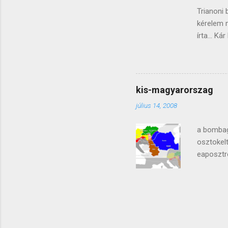
Trianoni 
kérelem 
írta... K
269/A. § 
lealacso
valósul 
pénzbünt
kis-magyarorszag
hogy talá
július 14, 2008
egy olyan
leszel ho
a bombag
osztokel
eaposztr
bejegyzé
Hungarian
Madjarice
mhoz fűz
középen 
fejlécű b