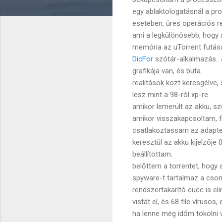
egy ablaktologatásnál a p
eseteben, üres operációs re
ami a legkülönösebb, hogy a
memória az uTorrent futása
DicFor
szótár-alkalmazás..
grafikája van, és buta.
realitások kozt keresgélve,
lesz mint a 98-ról xp-re.
amikor lemerült az akku, sz
amikor visszakapcsoltam, fi
csatlakoztassam az adapter
keresztül az akku kijelzője
beállítottam.
belőttem a torrentet, hogy s
spyware-t tartalmaz a csoma
rendszertakarító cucc is eli
vistát el, és 68 file vírusos,
ha lenne még időm tökölni v