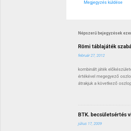
Megjegyzés küldése
s
e
k
Népszerű bejegyzések eze
Römi táblajáték szabál
február 27, 2012
kombinált játék előkészüle
értékével megegyező oszlopot
átrakjuk a következő oszlo
és így tovább, óramutató já
oszlopot , a következő oszl
baloldali elsővel folytatju
szedjük. az osztóköves (já
BTK. becsületsértés v
úgy, ahogy átlátja, idővel k
július 17, 2009
elcserélni ellenőrzéskén...