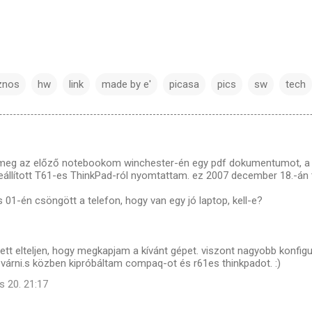
znos
hw
link
made by e'
picasa
pics
sw
tech
meg az előző notebookom winchester-én egy pdf dokumentumot, a 
eállított T61-es ThinkPad-ról nyomtattam. ez 2007 december 18.-án t
01-én csöngött a telefon, hogy van egy jó laptop, kell-e?
ett elteljen, hogy megkapjam a kívánt gépet. viszont nagyobb konfigu
várni.s közben kipróbáltam compaq-ot és r61es thinkpadot. :)
s 20. 21:17