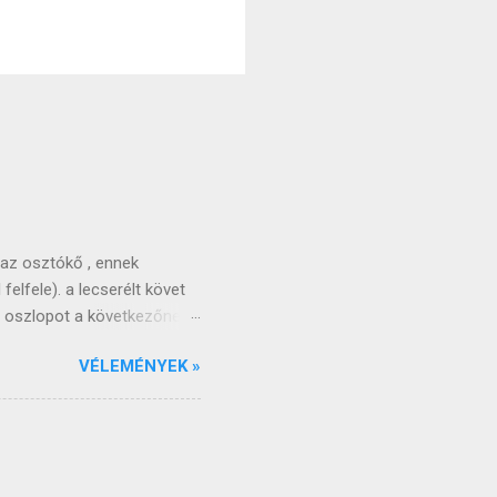
 az osztókő , ennek
felfele). a lecserélt követ
ző oszlopot a következőnek
nden játékos kapott két
VÉLEMÉNYEK »
a az oszlopok elfogynak , a
megkeverjük és oszlopokba
veket a táblára (mindenki
tt és egy másik duplával