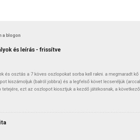
n a blogon
yok és leírás - frissítve
tek és osztás a 7 köves oszlopokat sorba kell rakni. a megmaradt kő
 kiszámoljuk (balról jobbra) és a legfelső követ lecseréljük (arccal 
p tetejére, ezt az oszlopot kiosztjuk a kezdő játékosnak, a követke
rásával megegyező irányba (ahogy a puliszkát keverjük ;). miután mi
opot felrakjuk az azután következő tetejére, innen fogunk szedni . h
k, ha játék közben elfogynak az oszlopok, az asztalon lévő köveket 
tékban szépkőnek nevezzük) oszlophoz nem nyúlunk. felpakoljuk a kö
ita
ialakul egy rendszer). a duplákat be lehet jelenteni a játék kezdete elő