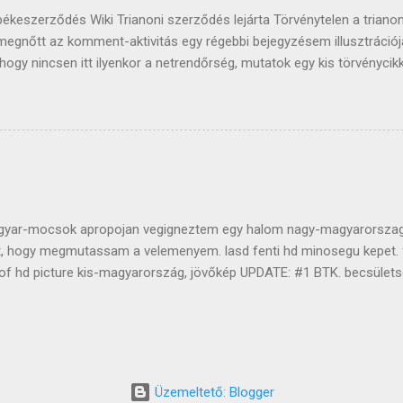
békeszerződés Wiki Trianoni szerződés lejárta Törvénytelen a triano
megnőtt az komment-aktivitás egy régebbi bejegyzésem illusztráció
ár hogy nincsen itt ilyenkor a netrendőrség, mutatok egy kis törvénycik
Aki nagy nyilvánosság előtt a Magyar Köztársaság himnuszát, zászla
nyító kifejezést használ, vagy más ilyen cselekményt követ el, ha 
meg, vétség miatt egy évig terjedő szabadságvesztéssel, közérdekű 
etéssel büntetendő." Az olyan emberek tudat-állapotán szoktam elgo
n ki lehet ez a senkiházi nyominger. Hidd el, van jobb dolgom, minth
 emberrel, akit nem is ismerek és azt, hogy nem sokáig beszélhetek
sszú életű, az is biztos. Minden porcikámmal azon leszek, hogy valaho
yar-mocsok apropojan vegigneztem egy halom nagy-magyarorszag
t, hogy megmutassam a velemenyem. lasd fenti hd minosegu kepet. 
of hd picture kis-magyarország, jövőkép UPDATE: #1 BTK. becsülets
s született a témában, ezen post elharapódzott kommentjei alapján
 Patriot A Blogretek videója ezen bejegyzés alapján született. mind
 kommentjeit, a többi a videó minőségével egyenlő értékű. #3 A Kis
ött magyarázatok közül Pimander hozzászólása tetszett leginkább P
az a kis futóhomok már nem kellett senkinek? #4 Kettőskereszt Új i
Üzemeltető: Blogger
logján A mai magyar társadalom kettétagoltsága: neoliberalista blog