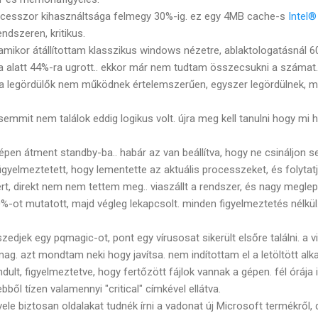
rocesszor kihasználtsága felmegy 30%-ig. ez egy 4MB cache-s
Intel
ndszeren, kritikus.
mikor átállítottam klasszikus windows nézetre, ablaktologatásnál 60%
 alatt 44%-ra ugrott.. ekkor már nem tudtam összecsukni a számat.
 a legördülők nem működnek értelemszerűen, egyszer legördülnek, 
 semmit nem találok eddig logikus volt. újra meg kell tanulni hogy mi
épen átment standby-ba.. habár az van beállítva, hogy ne csináljon s
gyelmeztetett, hogy lementette az aktuális processzeket, és folytatj
t, direkt nem nem tettem meg.. viaszállt a rendszer, és nagy megl
 0%-ot mutatott, majd végleg lekapcsolt. minden figyelmeztetés nélkül
zedjek egy pqmagic-ot, pont egy vírusosat sikerült elsőre találni. a v
g. azt mondtam neki hogy javítsa. nem indítottam el a letöltött al
ndult, figyelmeztetve, hogy fertőzött fájlok vannak a gépen. fél órája
 ebből tízen valamennyi "critical" címkével ellátva.
ele biztosan oldalakat tudnék írni a vadonat új Microsoft termékről, d