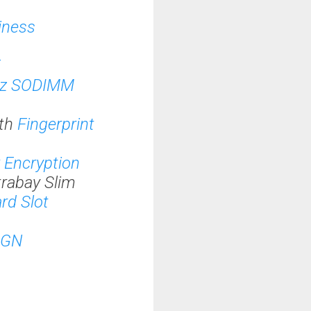
iness
5
Hz SODIMM
ith
Fingerprint
 Encryption
trabay Slim
rd Slot
5AGN