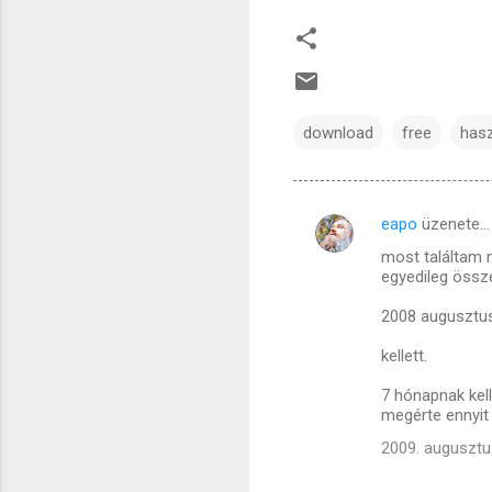
download
free
has
eapo
üzenete…
M
most találtam 
e
egyedileg össz
g
2008 augusztus 
j
kellett.
e
g
7 hónapnak kell
megérte ennyit 
y
2009. augusztu
z
é