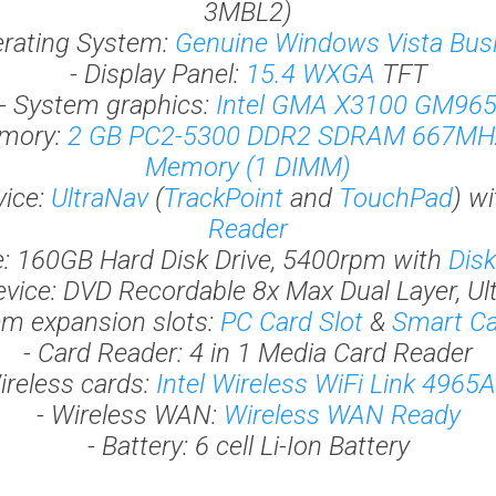
3MBL2)
erating System:
Genuine Windows Vista Bus
- Display Panel:
15.4 WXGA
TFT
- System graphics:
Intel GMA X3100 GM96
emory:
2 GB PC2-5300 DDR2 SDRAM 667M
Memory (1 DIMM)
vice:
UltraNav
(
TrackPoint
and
TouchPad
) w
Reader
ve: 160GB Hard Disk Drive, 5400rpm with
Disk
device: DVD Recordable 8x Max Dual Layer, Ul
em expansion slots:
PC Card Slot
&
Smart Ca
- Card Reader: 4 in 1 Media Card Reader
ireless cards:
Intel Wireless WiFi Link 496
- Wireless WAN:
Wireless WAN Ready
- Battery: 6 cell Li-Ion Battery