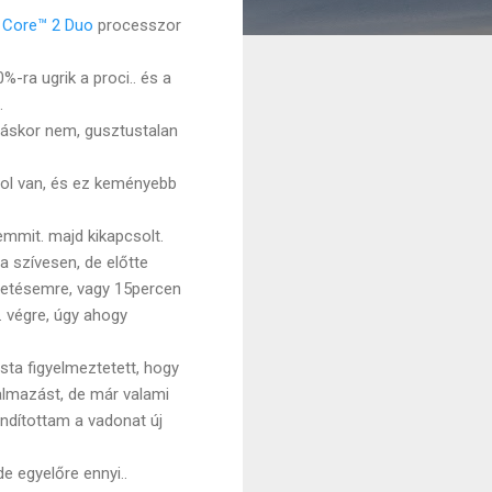
® Core™ 2 Duo
processzor
-ra ugrik a proci.. és a
.
máskor nem, gusztustalan
 hol van, és ez keményebb
emmit. majd kikapcsolt.
a szívesen, de előtte
epetésemre, vagy 15percen
. végre, úgy ahogy
ista figyelmeztetett, hogy
kalmazást, de már valami
 indítottam a vadonat új
e egyelőre ennyi..