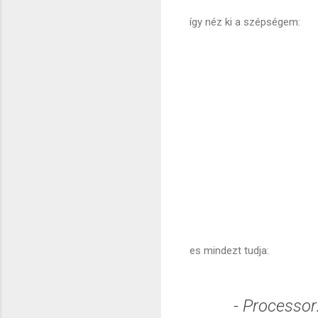
így néz ki a szépségem:
es mindezt tudja:
- Processor