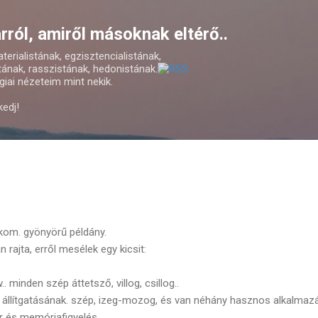
Ugrás a fő tartalomra
ról, amiről másoknak eltérő..
erialistának, egzisztencialistának,
ának, rasszistának, hedonistának.
iai nézeteim mint nekik.
kedj!
kom. gyönyörű példány.
n rajta, erről mesélek egy kicsit:
. minden szép áttetsző, villog, csillog..
 állítgatásának. szép, izeg-mozog, és van néhány hasznos alkalmazás
 és memóriafigyelés.