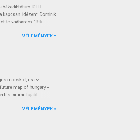
ni békediktátum IPHJ
ja kapcsán. idézem: Dominik
ket te vadbarom: "Btk.
ját vagy címerét sértő vagy
VÉLEMÉNYEK »
súlyosabb bűncselekmény nem
munkával vagy
ndolkodni mint a tieden,
ogy meddő vitát folytassak
 vele, mert hogy te sem
gy rádáll...
os mocskot, es ez
future map of hungary -
értés címmel újabb
. #2 Dominik19961017
VÉLEMÉNYEK »
enki figyelmébe ajánlom
Magyarország illusztráció
annóca blogján : Ott
rány - A duarborizmus
ok vs. hungarista blogok cím