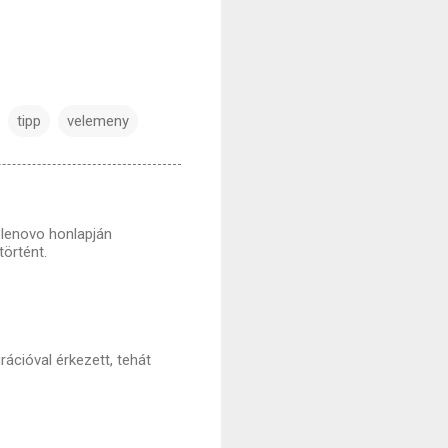
tipp
velemeny
lenovo honlapján
örtént.
rációval érkezett, tehát