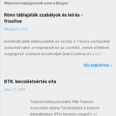
Népszerű bejegyzések ezen a blogon
j
e
Römi táblajáték szabályok és leírás -
frissítve
g
y
február 27, 2012
z
kombinált játék előkészületek és osztás a 7 köves oszlopokat
é
sorba kell rakni. a megmaradt kő az osztókő , ennek értékével
s
megegyező oszlopot kiszámoljuk (balról jobbra) és a legfelső
e
követ lecseréljük (arccal felfele). a lecserélt követ átrakjuk a
k
VÉLEMÉNYEK »
következő oszlop tetejére, ezt az oszlopot kiosztjuk a kezdő
játékosnak, a következő oszlopot a következőnek és így
tovább, óramutató járásával megegyező irányba (ahogy a
BTK. becsületsértés vita
puliszkát keverjük ;). miután minden játékos kapott két oszlopot
július 17, 2009
, a következő oszlopot felrakjuk az azután következő tetejére,
innen fogunk szedni . ha az oszlopok elfogynak , a baloldali
Trianoni békeszerződés Wiki Trianoni
elsővel folytatjuk, ha játék közben elfogynak az oszlopok, az
szerződés lejárta Törvénytelen a trianoni
asztalon lévő köveket megkeverjük és oszlopokba szedjük. az
békediktátum IPHJ kérelem megnőtt az