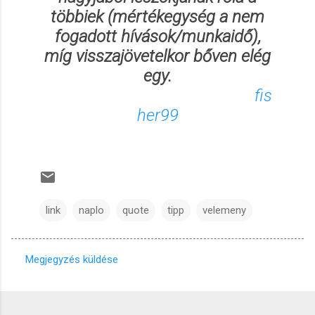
többiek
(mértékegység a nem
fogadott hívások/munkaidő)
,
míg visszajövetelkor bőven elég
egy.
fis
her99
link
naplo
quote
tipp
velemeny
Megjegyzés küldése
M
e
g