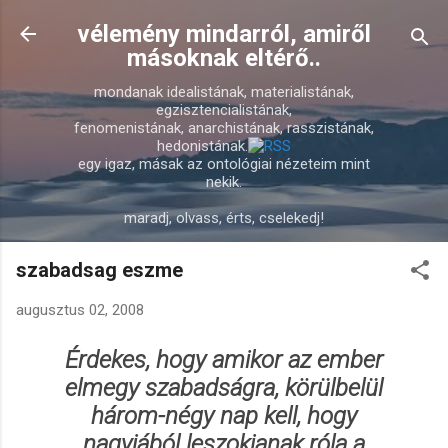
Ugrás a fő tartalomra
vélemény mindarról, amiről
másoknak eltérő..
mondanak idealistának, materialistának,
egzisztencialistának,
fenomenistának, anarchistának, rasszistának,
hedonistának.
egy igaz, másak az ontológiai nézeteim mint
nekik.
maradj, olvass, érts, cselekedj!
szabadsag eszme
augusztus 02, 2008
Érdekes, hogy amikor az ember
elmegy szabadságra, körülbelül
három-négy nap kell, hogy
nagyjából leszokjanak róla a