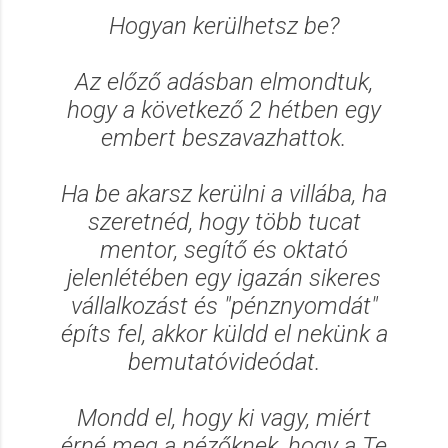
Hogyan kerülhetsz be?
Az előző adásban elmondtuk,
hogy a következő 2 hétben egy
embert beszavazhattok.
Ha be akarsz kerülni a villába, ha
szeretnéd, hogy több tucat
mentor, segítő és oktató
jelenlétében egy igazán sikeres
vállalkozást és "pénznyomdát"
építs fel, akkor küldd el nekünk a
bemutatóvideódat.
Mondd el, hogy ki vagy, miért
érné meg a nézőknek, hogy a Te