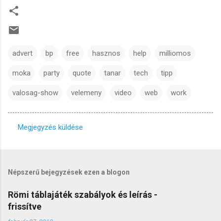
advert
bp
free
hasznos
help
milliomos
moka
party
quote
tanar
tech
tipp
valosag-show
velemeny
video
web
work
Megjegyzés küldése
M
e
g
Népszerű bejegyzések ezen a blogon
j
e
Römi táblajáték szabályok és leírás -
frissítve
g
y