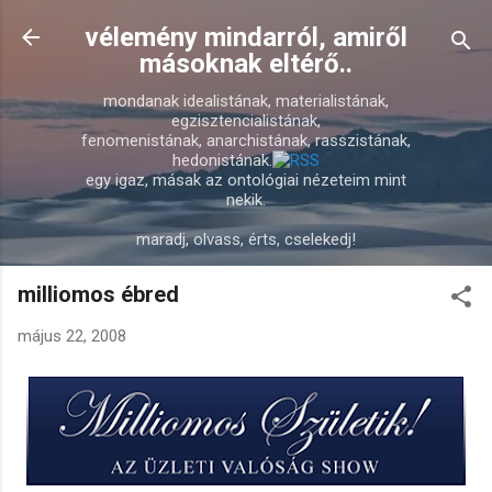
Ugrás a fő tartalomra
vélemény mindarról, amiről
másoknak eltérő..
mondanak idealistának, materialistának,
egzisztencialistának,
fenomenistának, anarchistának, rasszistának,
hedonistának.
egy igaz, másak az ontológiai nézeteim mint
nekik.
maradj, olvass, érts, cselekedj!
milliomos ébred
május 22, 2008