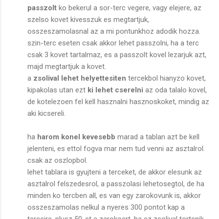
passzolt
ko bekerul a sor-terc vegere, vagy elejere, az
szelso kovet kivesszuk es megtartjuk,
osszeszamolasnal az a mi pontunkhoz adodik hozza.
szin-terc eseten csak akkor lehet passzolni, ha a terc
csak 3 kovet tartalmaz, es a passzolt kovel lezarjuk azt,
majd megtartjuk a kovet.
a
zsolival lehet helyettesiten
tercekbol hianyzo kovet,
kipakolas utan ezt
ki lehet cserelni
az oda talalo kovel,
de kotelezoen fel kell hasznalni hasznoskoket, mindig az
aki kicsereli.
ha
harom konel kevesebb
marad a tablan azt be kell
jelenteni, es ettol fogva mar nem tud venni az asztalrol.
csak az oszlopbol.
lehet tablara is gyujteni a terceket, de akkor elesunk az
asztalrol felszedesrol, a passzolasi lehetosegtol, de ha
minden ko tercben all, es van egy zarokovunk is, akkor
osszeszamolas nelkul a nyeres 300 pontot kap a
terceire, plusz 50-et a zarokoert. ha ez zsolival tortenik