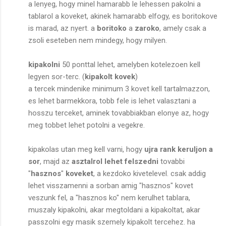
a lenyeg, hogy minel hamarabb le lehessen pakolni a
tablarol a koveket, akinek hamarabb elfogy, es boritokove
is marad, az nyert. a
boritoko
a
zaroko
, amely csak a
zsoli eseteben nem mindegy, hogy milyen.
kipakolni
50 ponttal lehet, amelyben kotelezoen kell
legyen sor-terc. (
kipakolt kovek
)
a tercek mindenike minimum 3 kovet kell tartalmazzon,
es lehet barmekkora, tobb fele is lehet valasztani a
hosszu terceket, aminek tovabbiakban elonye az, hogy
meg tobbet lehet potolni a vegekre.
kipakolas utan meg kell varni, hogy
ujra rank keruljon a
sor
, majd az
asztalrol lehet felszedni
tovabbi
"
hasznos
"
koveket
, a kezdoko kivetelevel. csak addig
lehet visszamenni a sorban amig "hasznos" kovet
veszunk fel, a "hasznos ko" nem kerulhet tablara,
muszaly kipakolni, akar megtoldani a kipakoltat, akar
passzolni egy masik szemely kipakolt tercehez. ha