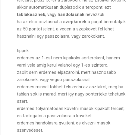
akkor automatikusan duplazodik a tercpont. ezt
tablakesznek
, vagy
handolasnak
nevezzuk.
ha az elso osztasnal a
szepkonek
a parjat bemutatjak
az 50 pontot jelent. a vegen a szepkovet fel lehet
hasznalni egy passzolasra, vagy zarokokent.
tippek:
erdemes az 1-est nem kipakolni sorterckent, hanem
varni vele amig kerul valahol egy 1-es szinterc.
zsolit sem erdemes elpazarolni, mert hasznosabb
zarokonek, vagy vegso passzolasnal.
erdemes minnel tobbet felszedni az asztalrol, meg ha
tablan sok is marad, mert igy nagy ponterteke tehetunk
szert.
erdemes folyamatosan kovetni masok kipakolt terceit,
es tartogatni a passzolasra a koveket.
erdemes handolasra gyujteni, es elvezni masok
szenvedeset.