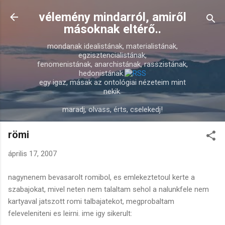
Ugrás a fő tartalomra
vélemény mindarról, amiről
másoknak eltérő..
mondanak idealistának, materialistának,
egzisztencialistának,
fenomenistának, anarchistának, rasszistának,
hedonistának.
egy igaz, másak az ontológiai nézeteim mint
nekik.
maradj, olvass, érts, cselekedj!
römi
április 17, 2007
nagynenem bevasarolt romibol, es emlekeztetoul kerte a
szabajokat, mivel neten nem talaltam sehol a nalunkfele nem
kartyaval jatszott romi talbajatekot, megprobaltam
feleveleniteni es leirni. ime igy sikerult: