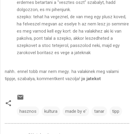
erdemes betartani a "vesztes oszt" szabalyt, hadd
dolgozzon, es mi pihenjunk.
szepko: tehat ha vegeznel, de van meg egy plusz koved,
ha felveszel megvan az eselye h az nem lesz jo semmire
es meg varnod kell egy kort. de ha valakihez aki ki van
pakolva, pont talal a szepko, akkor leszedheted a
szepkovet a stoc tetejerol, passzolod neki, majd egy
zarokovel boritasz es vege a jateknak
nahh.. ennel tobb mar nem megy.. ha valakinek meg valami
tippje, szabalya, kommentkent vazolja!
jo jatekot
hasznos
kultura
made by e'
tanar
tipp