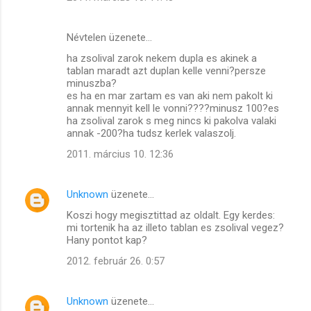
Névtelen üzenete…
ha zsolival zarok nekem dupla es akinek a
tablan maradt azt duplan kelle venni?persze
minuszba?
es ha en mar zartam es van aki nem pakolt ki
annak mennyit kell le vonni????minusz 100?es
ha zsolival zarok s meg nincs ki pakolva valaki
annak -200?ha tudsz kerlek valaszolj.
2011. március 10. 12:36
Unknown
üzenete…
Koszi hogy megisztittad az oldalt. Egy kerdes:
mi tortenik ha az illeto tablan es zsolival vegez?
Hany pontot kap?
2012. február 26. 0:57
Unknown
üzenete…