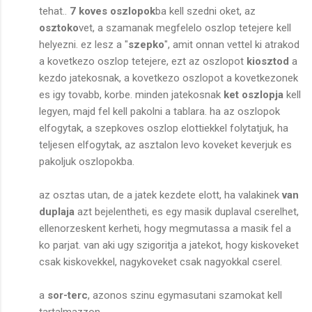
tehat..
7 koves oszlopok
ba kell szedni oket, az
osztoko
vet, a szamanak megfelelo oszlop tetejere kell
helyezni. ez lesz a "
szepko
", amit onnan vettel ki atrakod
a kovetkezo oszlop tetejere, ezt az oszlopot
kiosztod
a
kezdo jatekosnak, a kovetkezo oszlopot a kovetkezonek
es igy tovabb, korbe. minden jatekosnak
ket oszlopja
kell
legyen, majd fel kell pakolni a tablara. ha az oszlopok
elfogytak, a szepkoves oszlop elottiekkel folytatjuk, ha
teljesen elfogytak, az asztalon levo koveket keverjuk es
pakoljuk oszlopokba.
az osztas utan, de a jatek kezdete elott, ha valakinek
van
duplaja
azt bejelentheti, es egy masik duplaval cserelhet,
ellenorzeskent kerheti, hogy megmutassa a masik fel a
ko parjat. van aki ugy szigoritja a jatekot, hogy kiskoveket
csak kiskovekkel, nagykoveket csak nagyokkal cserel.
a
sor-terc
, azonos szinu egymasutani szamokat kell
tartalmazzon,