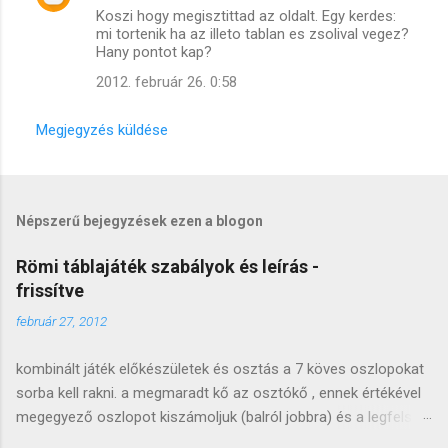
Koszi hogy megisztittad az oldalt. Egy kerdes:
mi tortenik ha az illeto tablan es zsolival vegez?
Hany pontot kap?
2012. február 26. 0:58
Megjegyzés küldése
Népszerű bejegyzések ezen a blogon
Römi táblajáték szabályok és leírás -
frissítve
február 27, 2012
kombinált játék előkészületek és osztás a 7 köves oszlopokat
sorba kell rakni. a megmaradt kő az osztókő , ennek értékével
megegyező oszlopot kiszámoljuk (balról jobbra) és a legfelső
követ lecseréljük (arccal felfele). a lecserélt követ átrakjuk a