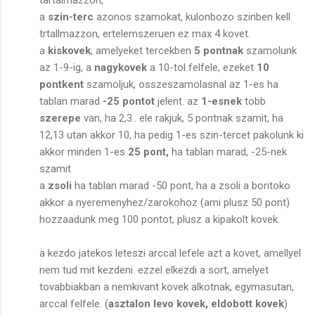
a
szin-terc
azonos szamokat, kulonbozo szinben kell
trtallmazzon, ertelemszeruen ez max 4 kovet.
a
kiskovek
, amelyeket tercekben
5 pontnak
szamolunk
az 1-9-ig, a
nagykovek
a 10-tol felfele, ezeket
10
pontkent
szamoljuk, osszeszamolasnal az 1-es ha
tablan marad
-25 pontot
jelent. az
1-esnek
tobb
szerepe
van, ha 2,3.. ele rakjuk, 5 pontnak szamit, ha
12,13 utan akkor 10, ha pedig 1-es szin-tercet pakolunk ki
akkor minden 1-es
25 pont,
ha
tablan marad, -25-nek
szamit
a
zsoli
ha tablan marad -50 pont, ha a zsoli a boritoko
akkor a nyeremenyhez/zarokohoz (ami plusz 50 pont)
hozzaadunk meg 100 pontot, plusz a kipakolt kovek.
a kezdo jatekos leteszi arccal lefele azt a kovet, amellyel
nem tud mit kezdeni. ezzel elkezdi a sort, amelyet
tovabbiakban a nemkivant kovek alkotnak, egymasutan,
arccal felfele. (
asztalon levo kovek, eldobott kovek
)