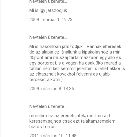
Névtelen üzenete…
M
Mi is igy jatszodjuk
e
2009. február 1. 19:23
g
j
Névtelen üzenete…
e
Mi is hasonloan jatszodjuk... Vannak elteresek
g
de az alapja ez! (nallunk a kipakolashoz a min
y
45pont ami muszaj tartalmazzaon egy allo es
egy sortercet, s a vegen ha csak 3ko marad a
z
tablan nem kell semmit jelenteni s lehet akkor is
é
az elhasznalt kovekbol felvenni es ujabb
terceket alkotni.)
s
2009. március 8. 14:36
e
k
Névtelen üzenete…
remelem ez az eredeti jatek, mert en azt
keresem.sajnos csak ezt talaltam.remelem
biztos forras
2011. március 10. 11:48