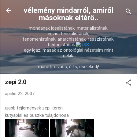
Ugrás a fő tartalomra
vélemény mindarról, amiről
másoknak eltérő..
mondanak idealistának, materialistának,
egzisztencialistának,
fenomenistának, anarchistának, rasszistának,
hedonistának.
egy igaz, másak az ontológiai nézeteim mint
nekik.
maradj, olvass, érts, cselekedj!
zepi 2.0
április 22, 2007
ujabb fejlemenyek zepi-teren
kutyapisi es buszke tulajdonosa