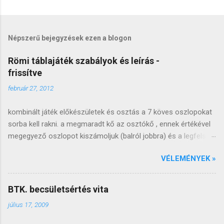
M
e
g
Népszerű bejegyzések ezen a blogon
j
e
Römi táblajáték szabályok és leírás -
frissítve
g
y
február 27, 2012
z
kombinált játék előkészületek és osztás a 7 köves oszlopokat
é
sorba kell rakni. a megmaradt kő az osztókő , ennek értékével
s
megegyező oszlopot kiszámoljuk (balról jobbra) és a legfelső
e
követ lecseréljük (arccal felfele). a lecserélt követ átrakjuk a
k
VÉLEMÉNYEK »
következő oszlop tetejére, ezt az oszlopot kiosztjuk a kezdő
játékosnak, a következő oszlopot a következőnek és így
tovább, óramutató járásával megegyező irányba (ahogy a
BTK. becsületsértés vita
puliszkát keverjük ;). miután minden játékos kapott két oszlopot
július 17, 2009
, a következő oszlopot felrakjuk az azután következő tetejére,
innen fogunk szedni . ha az oszlopok elfogynak , a baloldali