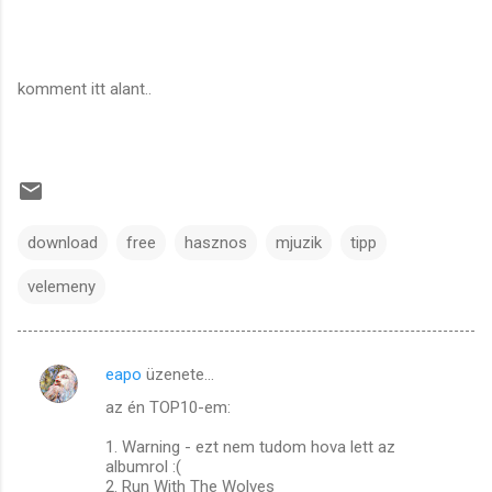
komment itt alant..
download
free
hasznos
mjuzik
tipp
velemeny
eapo
üzenete…
M
az én TOP10-em:
e
g
1. Warning - ezt nem tudom hova lett az
albumrol :(
j
2. Run With The Wolves