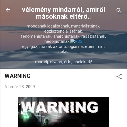
Ugrás a fő tartalomra
vélemény mindarról, amiről
másoknak eltérő..
mondanak idealistának, materialistának,
egzisztencialistának,
fenomenistának, anarchistának, rasszistának,
hedonistának.
egy igaz, másak az ontológiai nézeteim mint
nekik.
maradj, olvass, érts, cselekedj!
WARNING
február 23, 2009