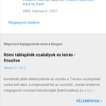
track by track
2009. március 6. 13:07
Megjegyzés küldése
Népszerű bejegyzések ezen a blogon
Römi táblajáték szabályok és leírás -
frissítve
február 27, 2012
kombinált játék előkészületek és osztás a 7 köves oszlopokat
sorba kell rakni. a megmaradt kő az osztókő , ennek értékével
megegyező oszlopot kiszámoljuk (balról jobbra) és a legfelső
követ lecseréljük (arccal felfele). a lecserélt követ átrakjuk a
VÉLEMÉNYEK »
következő oszlop tetejére, ezt az oszlopot kiosztjuk a kezdő