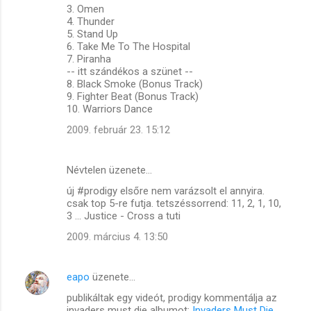
3. Omen
e
4. Thunder
g
5. Stand Up
6. Take Me To The Hospital
y
7. Piranha
z
-- itt szándékos a szünet --
8. Black Smoke (Bonus Track)
é
9. Fighter Beat (Bonus Track)
s
10. Warriors Dance
e
2009. február 23. 15:12
k
Névtelen üzenete…
új #prodigy elsőre nem varázsolt el annyira.
csak top 5-re futja. tetszéssorrend: 11, 2, 1, 10,
3 ... Justice - Cross a tuti
2009. március 4. 13:50
eapo
üzenete…
publikáltak egy videót, prodigy kommentálja az
invaders must die albumot:
Invaders Must Die,