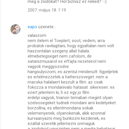
meg a zsidókat? Hol biznisz ez neked? :-)
e
g
2007. május 18. 1:19
y
z
eapo
üzenete…
é
valaszom:
nem itelem el Toeplert, soot, vedem, arra
s
probalok ravilagitani, hogy egyaltalan nem volt
e
haszontalan szegeny allat halala.
elmebetegseget nem cafolom, de
k
satanizmusarol es effajta nezeteirol nem
vagyok meggyozodve.
hangsulyozom, es azentul mindenutt: figyeljetek
es ertelmezzetek a hatterszoveget. nem a
macska halalaert keszult a film. az csak
fokozza a mondanivalo hatasat. sikeresen. es
ezert jelentem ki, h ez egy jo film.
erdelyi vagyok, trianon temaban megint olyan
szelsosegeket tudnek mondani ami kedelyeket
borzollna, es ellentmondana sokak
velemenyenek, olyanokenak, akik azonnal
kurvaanyazni meg bunkozni kezdenek, es
ezaltal szeretik jellemezni onmaguk.
a zsidokrol ugyszinten nem a media behatasai