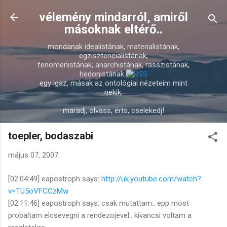
Ugrás a fő tartalomra
vélemény mindarról, amiről
másoknak eltérő..
mondanak idealistának, materialistának,
egzisztencialistának,
fenomenistának, anarchistának, rasszistának,
hedonistának.
egy igaz, másak az ontológiai nézeteim mint
nekik.
maradj, olvass, érts, cselekedj!
toepler, bodaszabi
május 07, 2007
[02:04:49] eapostroph says:
http://uk.youtube.com/watch?
v=TU5oVFCCzMw
[02:11:46] eapostroph says: csak mutattam.. epp most
probaltam elcsevegni a rendezojevel.. kivancsi voltam a