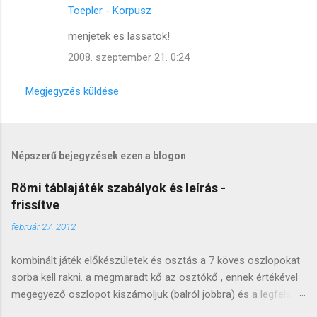
Toepler - Korpusz
menjetek es lassatok!
2008. szeptember 21. 0:24
Megjegyzés küldése
Népszerű bejegyzések ezen a blogon
Römi táblajáték szabályok és leírás -
frissítve
február 27, 2012
kombinált játék előkészületek és osztás a 7 köves oszlopokat
sorba kell rakni. a megmaradt kő az osztókő , ennek értékével
megegyező oszlopot kiszámoljuk (balról jobbra) és a legfelső
követ lecseréljük (arccal felfele). a lecserélt követ átrakjuk a