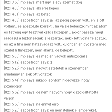
[02:13:56] mb says: mert ugy is egy szemet dog
[02:14:00] mb says: aki erre kepes
[02:14:01] mb says: az beteg
[02:14:08] eapostroph says: ja.. az pedig jopoen volt.. en is ott
voltam.. es abszolute korrekt .. ha valaki bebaszik mint az atom
es fetreng egy fesztival kellos kozepen .. akkor bassza meg!
raadasul a biztonsagiak is leszartak.. nekik lett volna feladatuk..
es az a film nem hatasvadasz volt.. kulonben en gyoztem meg
szabit h flmezzen, nem akarta, de belejott..
[02:15:00] mb says: es meg en vagyok antiszocialis
[02:15:12] eapostroph says: :)
[02:15:25] mb says: nagyot estetetek a szememben
mindannyian akik ott voltatok
[02:15:41] mb says: inkabb leontom hidegvizzel hogy
jozanodjon
[02:15:52] mb says: de nem hagyom hogy kiszolgaltatotta
valljon
[02:15:56] mb says: na ennyit errol
[02:16:26] eapostroph says: en nem itelnek el embereket,