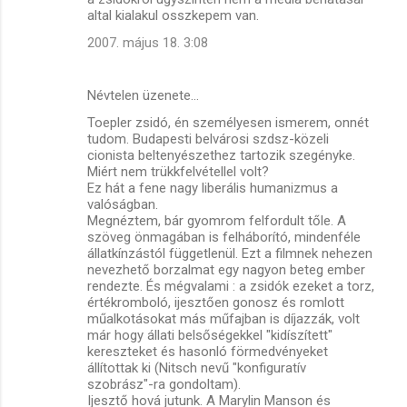
altal kialakul osszkepem van.
2007. május 18. 3:08
Névtelen üzenete…
Toepler zsidó, én személyesen ismerem, onnét
tudom. Budapesti belvárosi szdsz-közeli
cionista beltenyészethez tartozik szegényke.
Miért nem trükkfelvétellel volt?
Ez hát a fene nagy liberális humanizmus a
valóságban.
Megnéztem, bár gyomrom felfordult tőle. A
szöveg önmagában is felháborító, mindenféle
állatkínzástól függetlenül. Ezt a filmnek nehezen
nevezhető borzalmat egy nagyon beteg ember
rendezte. És mégvalami : a zsidók ezeket a torz,
értékromboló, ijesztően gonosz és romlott
műalkotásokat más műfajban is díjazzák, volt
már hogy állati belsőségekkel "kidíszített"
kereszteket és hasonló förmedvényeket
állítottak ki (Nitsch nevű "konfiguratív
szobrász"-ra gondoltam).
Ijesztő hová jutunk. A Marylin Manson és