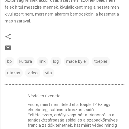
biztonsagi lennek akkor csak azert nem szolnek bele, mert
felek h tul messzire mennek. kivulallokent meg a nezeteimen
kivul azert nem, mert nem akarom bemocskolni a kezemet a
mas szaraval.
bp
kultura
link
log
made by e'
toepler
utazas
video
vita
Névtelen üzenete…
M
Endre, miért nem ítéled el a toeplert? Ez egy
e
elmebeteg, sátánista koszos zsidó.
g
Feltételezem, erdélyi vagy, hát a trianonról is a
tanácsköztársaság zsidai és a szabadkőműves
j
francia zsidók tehetnek, hát miért véded mindig