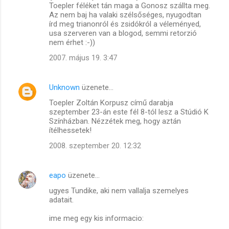
Toepler féléket tán maga a Gonosz szállta meg.
Az nem baj ha valaki szélsőséges, nyugodtan
írd meg trianonról és zsidókról a véleményed,
usa szerveren van a blogod, semmi retorzió
nem érhet :-))
2007. május 19. 3:47
Unknown
üzenete…
Toepler Zoltán Korpusz című darabja
szeptember 23-án este fél 8-tól lesz a Stúdió K
Színházban. Nézzétek meg, hogy aztán
ítélhessetek!
2008. szeptember 20. 12:32
eapo
üzenete…
ugyes Tundike, aki nem vallalja szemelyes
adatait.
ime meg egy kis informacio: