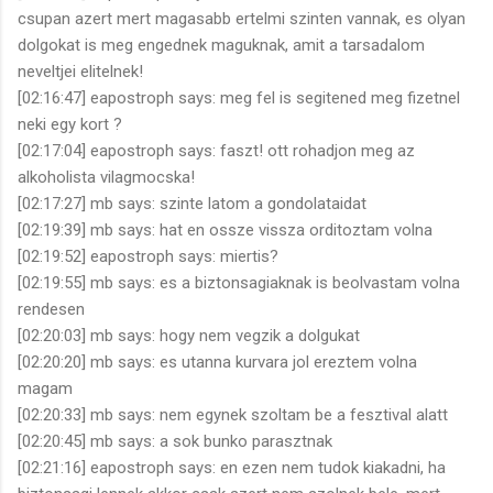
csupan azert mert magasabb ertelmi szinten vannak, es olyan
dolgokat is meg engednek maguknak, amit a tarsadalom
neveltjei elitelnek!
[02:16:47] eapostroph says: meg fel is segitened meg fizetnel
neki egy kort ?
[02:17:04] eapostroph says: faszt! ott rohadjon meg az
alkoholista vilagmocska!
[02:17:27] mb says: szinte latom a gondolataidat
[02:19:39] mb says: hat en ossze vissza orditoztam volna
[02:19:52] eapostroph says: miertis?
[02:19:55] mb says: es a biztonsagiaknak is beolvastam volna
rendesen
[02:20:03] mb says: hogy nem vegzik a dolgukat
[02:20:20] mb says: es utanna kurvara jol ereztem volna
magam
[02:20:33] mb says: nem egynek szoltam be a fesztival alatt
[02:20:45] mb says: a sok bunko parasztnak
[02:21:16] eapostroph says: en ezen nem tudok kiakadni, ha