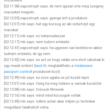
reszletekre..
[02:11:58] eapostroph says: de nem igazan erte meg szegeny
macseket megolni..
[02:12:05] eapostroph says: gyenge lett a produkcio
[02:12:07] mb says: hat egy kocsog az aki vizbefolyt egy
macskat
[02:12:11] mb says: ez hatasvadaszat
[02:12:17] mb says: nem tudom ertekelni
[02:12:41] eapostroph says: ha ugyesen van kivitelezve akkor
tudnam ertekelni, de igy nem..
[02:12:42] mb says: es azt se hogy valaki orra elott rabolnak ki
egy masik embert (
lasd itt
, megtalalthato a
mediawave
passport controll
produkciok kozt)
[02:12:49] mb says: es esze agaba se jut kozeb lepni
[02:13:01] mb says: foleg ha meg tobben is vannak korulotte
[02:13:08] mb says: fotosok filmesek
[02:13:16] mb says: mind mind kocsogok voltak
[02:13:49] mb says: tollem aztan akar milyen jo technikai
megoldast talalhatott volna