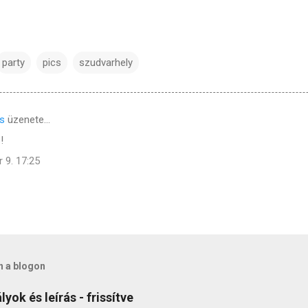
party
pics
szudvarhely
s
üzenete…
!
 9. 17:25
n a blogon
yok és leírás - frissítve