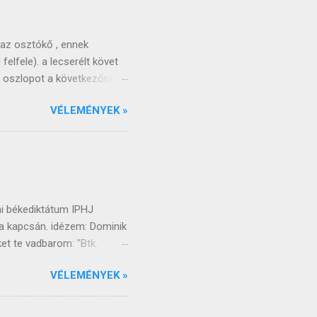
 az osztókő , ennek
felfele). a lecserélt követ
ző oszlopot a következőnek
nden játékos kapott két
VÉLEMÉNYEK »
a az oszlopok elfogynak , a
megkeverjük és oszlopokba
veket a táblára (mindenki
tt és egy másik duplával
ni békediktátum IPHJ
ja kapcsán. idézem: Dominik
ket te vadbarom: "Btk.
ját vagy címerét sértő vagy
VÉLEMÉNYEK »
súlyosabb bűncselekmény nem
munkával vagy
ndolkodni mint a tieden,