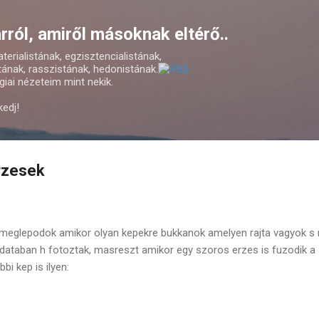
Ugrás a fő tartalomra
ról, amiről másoknak eltérő..
erialistának, egzisztencialistának,
ának, rasszistának, hedonistának.
iai nézeteim mint nekik.
kedj!
erzesek
g meglepodok amikor olyan kepekre bukkanok amelyen rajta vagyok 
udataban h fotoztak, masreszt amikor egy szoros erzes is fuzodik a
bi kep is ilyen: