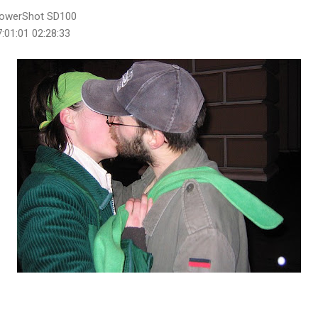
PowerShot SD100
:01:01 02:28:33