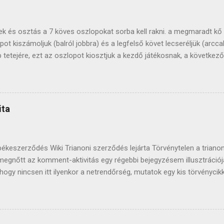
tek és osztás a 7 köves oszlopokat sorba kell rakni. a megmaradt kő
 kiszámoljuk (balról jobbra) és a legfelső követ lecseréljük (arccal 
p tetejére, ezt az oszlopot kiosztjuk a kezdő játékosnak, a követke
rásával megegyező irányba (ahogy a puliszkát keverjük ;). miután mi
opot felrakjuk az azután következő tetejére, innen fogunk szedni . h
k, ha játék közben elfogynak az oszlopok, az asztalon lévő köveket 
tékban szépkőnek nevezzük) oszlophoz nem nyúlunk. felpakoljuk a kö
ita
ialakul egy rendszer). a duplákat be lehet jelenteni a játék kezdete elő
békeszerződés Wiki Trianoni szerződés lejárta Törvénytelen a triano
megnőtt az komment-aktivitás egy régebbi bejegyzésem illusztráció
ár hogy nincsen itt ilyenkor a netrendőrség, mutatok egy kis törvénycik
Aki nagy nyilvánosság előtt a Magyar Köztársaság himnuszát, zászla
nyító kifejezést használ, vagy más ilyen cselekményt követ el, ha 
meg, vétség miatt egy évig terjedő szabadságvesztéssel, közérdekű 
etéssel büntetendő." Az olyan emberek tudat-állapotán szoktam elgo