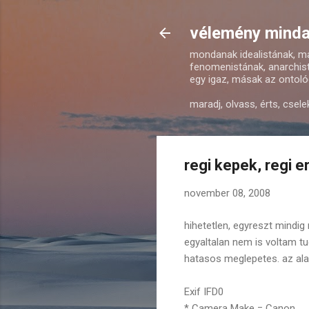
vélemény mindar
mondanak idealistának, mat
fenomenistának, anarchist
egy igaz, másak az ontológ
maradj, olvass, érts, csele
regi kepek, regi 
november 08, 2008
hihetetlen, egyreszt mindi
egyaltalan nem is voltam t
hatasos meglepetes. az alab
Exif IFD0
* Camera Make = Canon