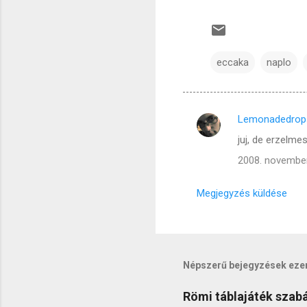
eccaka
naplo
Lemonadedrop
M
juj, de erzelmes
e
2008. november
g
j
Megjegyzés küldése
e
g
y
z
Népszerű bejegyzések eze
é
Römi táblajáték szabál
s