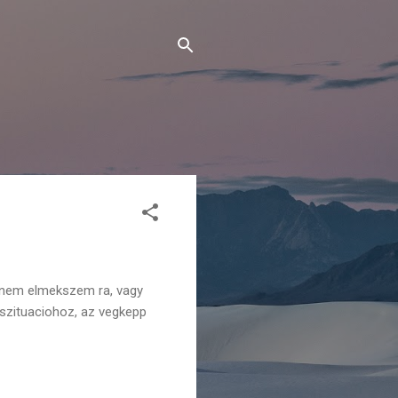
s nem elmekszem ra, vagy
 szituaciohoz, az vegkepp