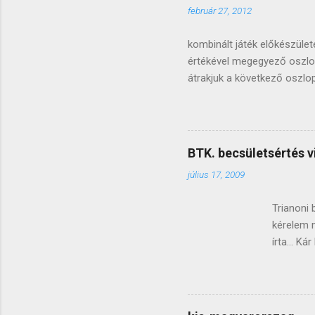
február 27, 2012
e
k
kombinált játék előkészüle
értékével megegyező oszlopot
átrakjuk a következő oszlo
és így tovább, óramutató já
oszlopot , a következő oszl
baloldali elsővel folytatju
szedjük. az osztóköves (já
BTK. becsületsértés v
úgy, ahogy átlátja, idővel k
július 17, 2009
elcserélni ellenőrzéskén...
Trianoni 
kérelem 
írta... K
269/A. § 
lealacso
valósul 
pénzbünt