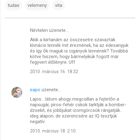
tudas
velemeny
vita
Névtelen üzenete…
M
Akik a kiirtanám az összesetre szavaztak
e
kívnácsi lennék mit éreznének, ha az édesanyjuk
g
és így ők maguk is cigányok lennének? Továbbá
kötve hiszem, hogy bármelyikük fogott már
j
fegyvert élőlényre. Uff
e
2010. március 16. 18:32
g
y
eapo
üzenete…
z
Lajos: ..látom ahogy megcsillan a fejtetőn a
é
napsugár, piros-fehér cskok tarktják a bomber-
dzsekit, és jobbjukat izomgörcsök rángatják..
s
ideg alapon. de szerencsére az IQ tesztjük
e
negatív.
k
2010. március 18. 2:10