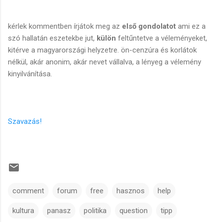
kérlek kommentben írjátok meg az
első gondolatot
ami ez a
szó hallatán eszetekbe jut,
külön
feltűntetve a véleményeket,
kitérve a magyarországi helyzetre. ön-cenzúra és korlátok
nélkül, akár anonim, akár nevet vállalva, a lényeg a vélemény
kinyilvánítása.
Szavazás!
comment
forum
free
hasznos
help
kultura
panasz
politika
question
tipp