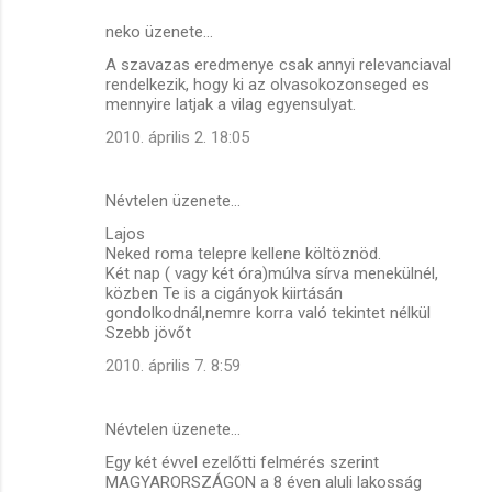
neko üzenete…
A szavazas eredmenye csak annyi relevanciaval
rendelkezik, hogy ki az olvasokozonseged es
mennyire latjak a vilag egyensulyat.
2010. április 2. 18:05
Névtelen üzenete…
Lajos
Neked roma telepre kellene költöznöd.
Két nap ( vagy két óra)múlva sírva menekülnél,
közben Te is a cigányok kiirtásán
gondolkodnál,nemre korra való tekintet nélkül
Szebb jövőt
2010. április 7. 8:59
Névtelen üzenete…
Egy két évvel ezelőtti felmérés szerint
MAGYARORSZÁGON a 8 éven aluli lakosság