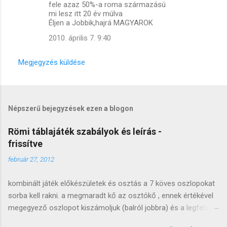
fele azaz 50%-a roma származású
mi lesz itt 20 év múlva
Éljen a Jobbik,hajrá MAGYAROK
2010. április 7. 9:40
Megjegyzés küldése
Népszerű bejegyzések ezen a blogon
Römi táblajáték szabályok és leírás -
frissítve
február 27, 2012
kombinált játék előkészületek és osztás a 7 köves oszlopokat
sorba kell rakni. a megmaradt kő az osztókő , ennek értékével
megegyező oszlopot kiszámoljuk (balról jobbra) és a legfelső
követ lecseréljük (arccal felfele). a lecserélt követ átrakjuk a