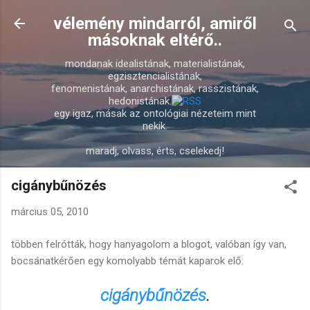
Ugrás a fő tartalomra
vélemény mindarról, amiről
másoknak eltérő..
mondanak idealistának, materialistának,
egzisztencialistának,
fenomenistának, anarchistának, rasszistának,
hedonistának.
egy igaz, másak az ontológiai nézeteim mint
nekik.
maradj, olvass, érts, cselekedj!
cigánybűnözés
március 05, 2010
többen felrótták, hogy hanyagolom a blogot, valóban így van,
bocsánatkérően egy komolyabb témát kaparok elő:
cigánybűnözés
.